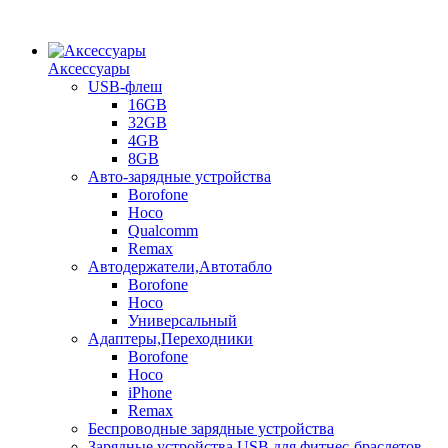
Аксессуары
USB-флеш
16GB
32GB
4GB
8GB
Авто-зарядные устройства
Borofone
Hoco
Qualcomm
Remax
Автодержатели,Автотабло
Borofone
Hoco
Универсальный
Адаптеры,Переходники
Borofone
Hoco
iPhone
Remax
Беспроводные зарядные устройства
Зарядные устройства USB для фитнес-браслетов