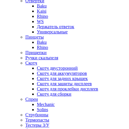
Отвертки
Baku
Kaisi
Rhino
WS
Держатель ответок
Универсальные
Пинцеты
Baku
Rhino
Прищепки
Ручки скальпеля
Скотч
Скотч двусторонний
Скотч для аккумуляторов
Скотч для задних крышек
Скотч для защиты дисплеев
Скотч для проклейки дисплеев
Скотч для сборки
Спреи
Mechanic
Solins
Струбцины
Термопасты
Тестеры З/У