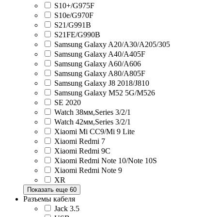
S10+/G975F
S10e/G970F
S21/G991B
S21FE/G990B
Samsung Galaxy A20/A30/A205/305
Samsung Galaxy A40/A405F
Samsung Galaxy A60/A606
Samsung Galaxy A80/A805F
Samsung Galaxy J8 2018/J810
Samsung Galaxy M52 5G/M526
SE 2020
Watch 38мм,Series 3/2/1
Watch 42мм,Series 3/2/1
Xiaomi Mi CC9/Mi 9 Lite
Xiaomi Redmi 7
Xiaomi Redmi 9C
Xiaomi Redmi Note 10/Note 10S
Xiaomi Redmi Note 9
XR
Показать еще 60
Разъемы кабеля
Jack 3.5