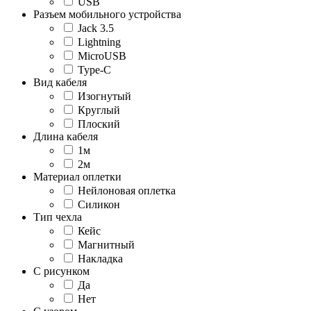
USB
Разъем мобильного устройства
Jack 3.5
Lightning
MicroUSB
Type-C
Вид кабеля
Изогнутый
Круглый
Плоский
Длина кабеля
1м
2м
Материал оплетки
Нейлоновая оплетка
Силикон
Тип чехла
Кейс
Магнитный
Накладка
С рисунком
Да
Нет