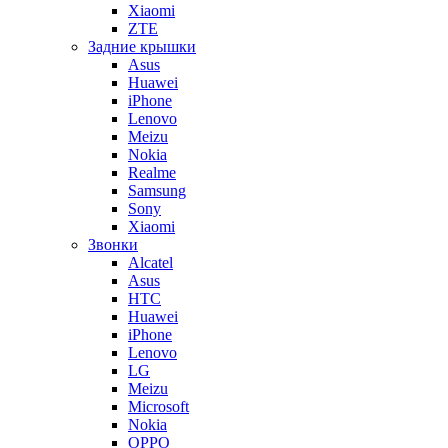
Xiaomi
ZTE
Задние крышки
Asus
Huawei
iPhone
Lenovo
Meizu
Nokia
Realme
Samsung
Sony
Xiaomi
Звонки
Alcatel
Asus
HTC
Huawei
iPhone
Lenovo
LG
Meizu
Microsoft
Nokia
OPPO