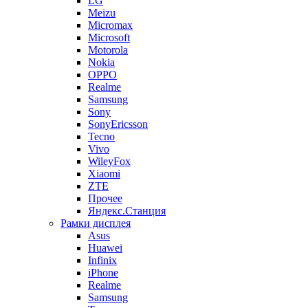
LG
Meizu
Micromax
Microsoft
Motorola
Nokia
OPPO
Realme
Samsung
Sony
SonyEricsson
Tecno
Vivo
WileyFox
Xiaomi
ZTE
Прочее
Яндекс.Станция
Рамки дисплея
Asus
Huawei
Infinix
iPhone
Realme
Samsung