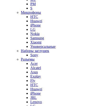
PM
S
Микрофоны
HTC
Huawei
iPhone
LG
Nokia
Samsung
Xiaomi
Универсальные
Наборы заглушек
Sony
Разъемы
Acer
Alcatel
Asus
Explay
Fly
HTC
Huawei
iPhone
JBL
Lenovo