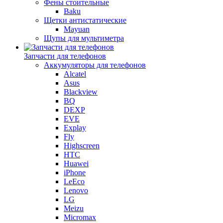
Фены стоительные
Baku
Щетки антистатические
Mayuan
Щупы для мультиметра
Запчасти для телефонов
Аккумуляторы для телефонов
Alcatel
Asus
Blackview
BQ
DEXP
EVE
Explay
Fly
Highscreen
HTC
Huawei
iPhone
LeEco
Lenovo
LG
Meizu
Micromax