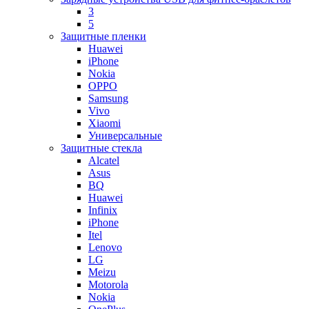
3
5
Защитные пленки
Huawei
iPhone
Nokia
OPPO
Samsung
Vivo
Xiaomi
Универсальные
Защитные стекла
Alcatel
Asus
BQ
Huawei
Infinix
iPhone
Itel
Lenovo
LG
Meizu
Motorola
Nokia