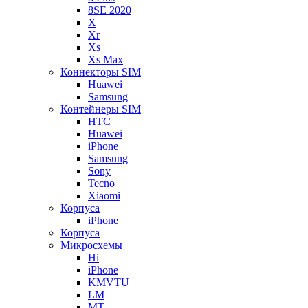
8SE 2020
X
Xr
Xs
Xs Max
Коннекторы SIM
Huawei
Samsung
Контейнеры SIM
HTC
Huawei
iPhone
Samsung
Sony
Tecno
Xiaomi
Корпуса
iPhone
Корпуса
Микросхемы
Hi
iPhone
KMVTU
LM
MT