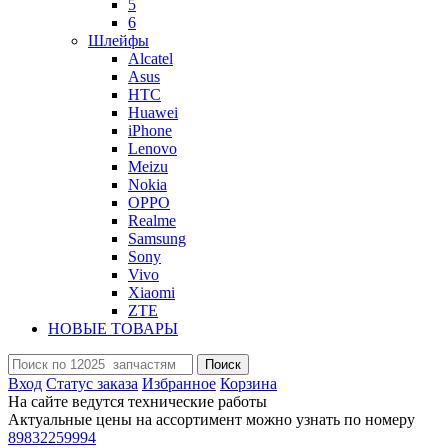
5
6
Шлейфы
Alcatel
Asus
HTC
Huawei
iPhone
Lenovo
Meizu
Nokia
OPPO
Realme
Samsung
Sony
Vivo
Xiaomi
ZTE
НОВЫЕ ТОВАРЫ
Поиск
Вход
Статус заказа
Избранное
Корзина
На сайте ведутся технические работы
Актуальные цены на ассортимент можно узнать по номеру
89832259994