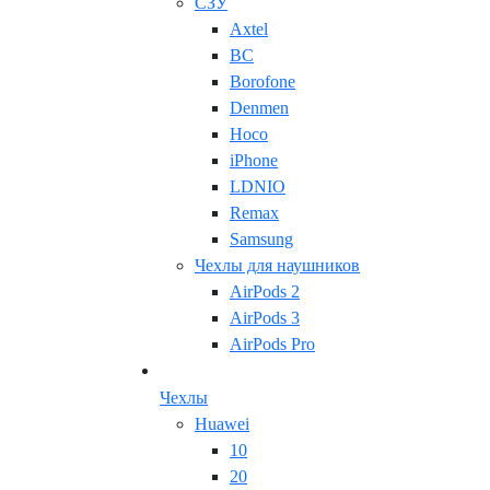
СЗУ
Axtel
BC
Borofone
Denmen
Hoco
iPhone
LDNIO
Remax
Samsung
Чехлы для наушников
AirPods 2
AirPods 3
AirPods Pro
Чехлы
Huawei
10
20