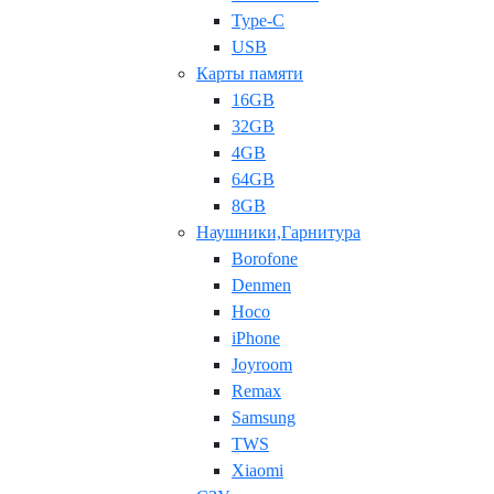
Type-C
USB
Карты памяти
16GB
32GB
4GB
64GB
8GB
Наушники,Гарнитура
Borofone
Denmen
Hoco
iPhone
Joyroom
Remax
Samsung
TWS
Xiaomi