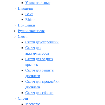
Универсальные
Пинцеты
Baku
Rhino
Прищепки
Ручки скальпеля
Скотч
Скотч двусторонний
Скотч для
аккумуляторов
Скотч для задних
крышек
Скотч для защиты
дисплеев
Скотч для проклейки
дисплеев
Скотч для сборки
Спреи
Mechanic