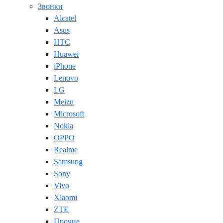
Звонки
Alcatel
Asus
HTC
Huawei
iPhone
Lenovo
LG
Meizu
Microsoft
Nokia
OPPO
Realme
Samsung
Sony
Vivo
Xiaomi
ZTE
Прочие