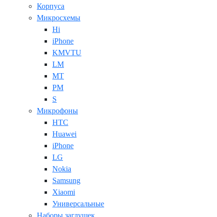
Корпуса
Микросхемы
Hi
iPhone
KMVTU
LM
MT
PM
S
Микрофоны
HTC
Huawei
iPhone
LG
Nokia
Samsung
Xiaomi
Универсальные
Наборы заглушек