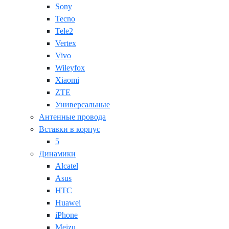
Sony
Tecno
Tele2
Vertex
Vivo
Wileyfox
Xiaomi
ZTE
Универсальные
Антенные провода
Вставки в корпус
5
Динамики
Alcatel
Asus
HTC
Huawei
iPhone
Meizu