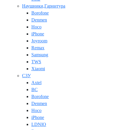
Наушники,Гарнитура
Borofone
Denmen
Hoco
iPhone
Joyroom
Remax
Samsung
TWS
Xiaomi
СЗУ
Axtel
BC
Borofone
Denmen
Hoco
iPhone
LDNIO