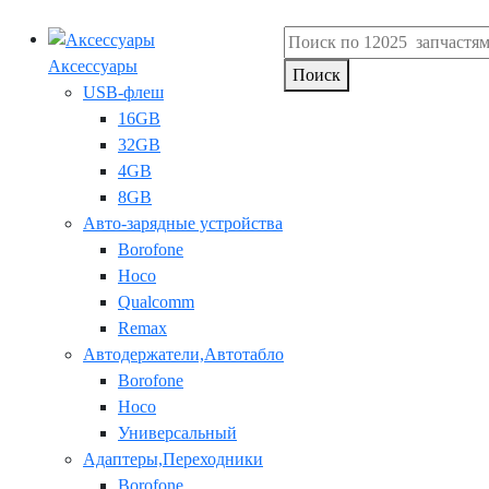
Аксессуары
Поиск
USB-флеш
16GB
32GB
4GB
8GB
Авто-зарядные устройства
Borofone
Hoco
Qualcomm
Remax
Автодержатели,Автотабло
Borofone
Hoco
Универсальный
Адаптеры,Переходники
Borofone