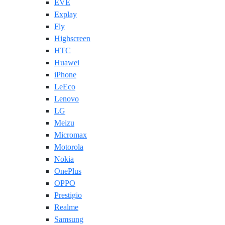
EVE
Explay
Fly
Highscreen
HTC
Huawei
iPhone
LeEco
Lenovo
LG
Meizu
Micromax
Motorola
Nokia
OnePlus
OPPO
Prestigio
Realme
Samsung