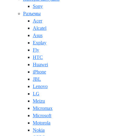
Sony
Разъемы
Acer
Alcatel
Asus
Explay
Fly
HTC
Huawei
iPhone
JBL
Lenovo
LG
Meizu
Micromax
Microsoft
Motorola
Nokia