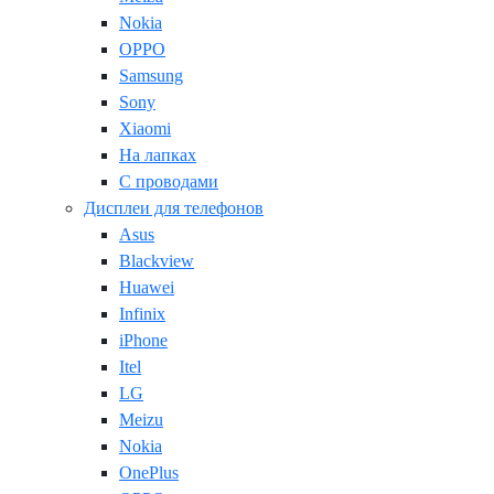
Nokia
OPPO
Samsung
Sony
Xiaomi
На лапках
С проводами
Дисплеи для телефонов
Asus
Blackview
Huawei
Infinix
iPhone
Itel
LG
Meizu
Nokia
OnePlus