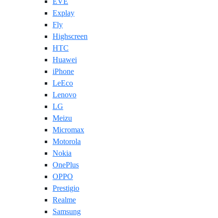
EVE
Explay
Fly
Highscreen
HTC
Huawei
iPhone
LeEco
Lenovo
LG
Meizu
Micromax
Motorola
Nokia
OnePlus
OPPO
Prestigio
Realme
Samsung