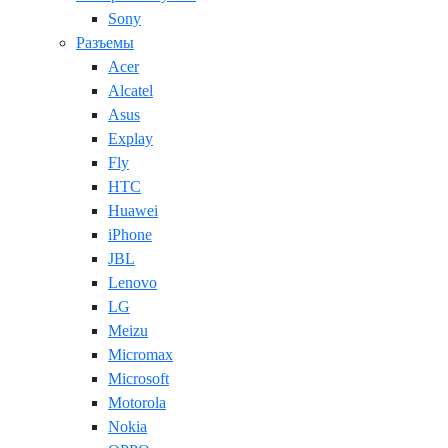
Sony
Разъемы
Acer
Alcatel
Asus
Explay
Fly
HTC
Huawei
iPhone
JBL
Lenovo
LG
Meizu
Micromax
Microsoft
Motorola
Nokia