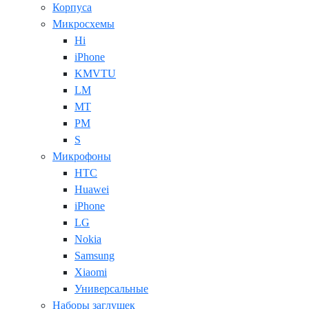
Корпуса
Микросхемы
Hi
iPhone
KMVTU
LM
MT
PM
S
Микрофоны
HTC
Huawei
iPhone
LG
Nokia
Samsung
Xiaomi
Универсальные
Наборы заглушек