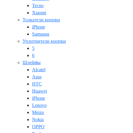
Tecno
Xiaomi
Толкатели кнопки
iPhone
Samsung
Уплотнители кнопки
5
6
Шлейфы
Alcatel
Asus
HTC
Huawei
iPhone
Lenovo
Meizu
Nokia
OPPO