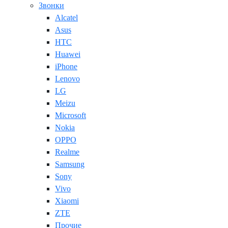
Звонки
Alcatel
Asus
HTC
Huawei
iPhone
Lenovo
LG
Meizu
Microsoft
Nokia
OPPO
Realme
Samsung
Sony
Vivo
Xiaomi
ZTE
Прочие