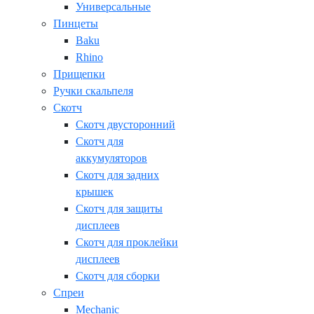
Универсальные
Пинцеты
Baku
Rhino
Прищепки
Ручки скальпеля
Скотч
Скотч двусторонний
Скотч для
аккумуляторов
Скотч для задних
крышек
Скотч для защиты
дисплеев
Скотч для проклейки
дисплеев
Скотч для сборки
Спреи
Mechanic