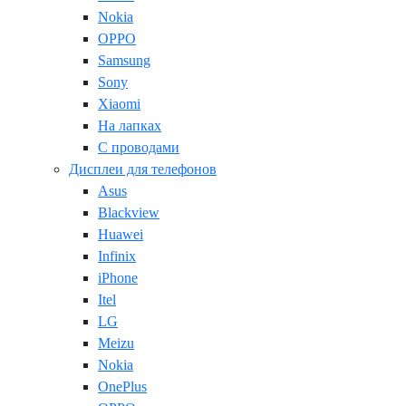
Nokia
OPPO
Samsung
Sony
Xiaomi
На лапках
С проводами
Дисплеи для телефонов
Asus
Blackview
Huawei
Infinix
iPhone
Itel
LG
Meizu
Nokia
OnePlus