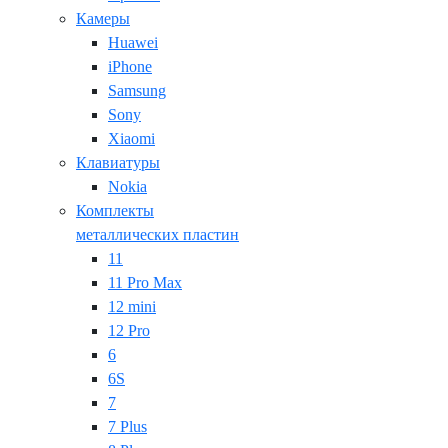
Камеры
Huawei
iPhone
Samsung
Sony
Xiaomi
Клавиатуры
Nokia
Комплекты
металлических пластин
11
11 Pro Max
12 mini
12 Pro
6
6S
7
7 Plus