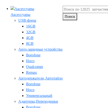
Аксессуары
Поиск
USB-флеш
16GB
32GB
4GB
8GB
Авто-зарядные устройства
Borofone
Hoco
Qualcomm
Remax
Автодержатели,Автотабло
Borofone
Hoco
Универсальный
Адаптеры,Переходники
Borofone