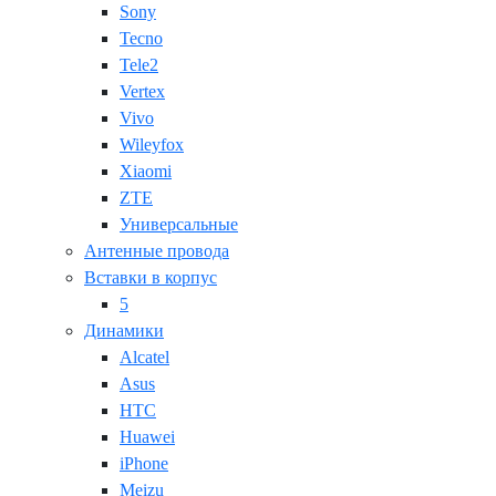
Sony
Tecno
Tele2
Vertex
Vivo
Wileyfox
Xiaomi
ZTE
Универсальные
Антенные провода
Вставки в корпус
5
Динамики
Alcatel
Asus
HTC
Huawei
iPhone
Meizu