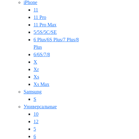
iPhone
11
11 Pro
11 Pro Max
5/5S/5C/SE
6 Plus/6S Plus/7 Plus/8
Plus
6/6S/7/8
X
Xr
Xs
Xs Max
Samsung
S
Универсальные
10
12
5
6