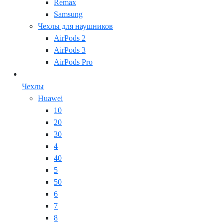
Remax
Samsung
Чехлы для наушников
AirPods 2
AirPods 3
AirPods Pro
Чехлы
Huawei
10
20
30
4
40
5
50
6
7
8