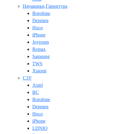
Наушники,Гарнитура
Borofone
Denmen
Hoco
iPhone
Joyroom
Remax
Samsung
TWS
Xiaomi
СЗУ
Axtel
BC
Borofone
Denmen
Hoco
iPhone
LDNIO