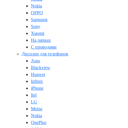
Nokia
OPPO
Samsung
Sony
Xiaomi
На лапках
С проводами
Дисплеи для телефонов
Asus
Blackview
Huawei
Infinix
iPhone
Itel
LG
Meizu
Nokia
OnePlus