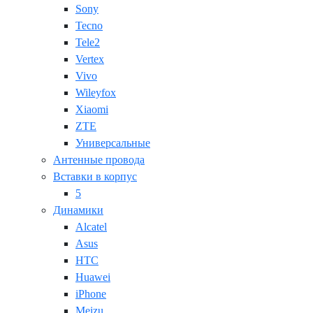
Sony
Tecno
Tele2
Vertex
Vivo
Wileyfox
Xiaomi
ZTE
Универсальные
Антенные провода
Вставки в корпус
5
Динамики
Alcatel
Asus
HTC
Huawei
iPhone
Meizu