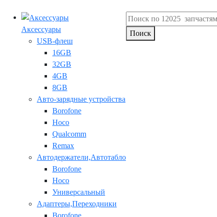
Аксессуары
Поиск
USB-флеш
16GB
32GB
4GB
8GB
Авто-зарядные устройства
Borofone
Hoco
Qualcomm
Remax
Автодержатели,Автотабло
Borofone
Hoco
Универсальный
Адаптеры,Переходники
Borofone