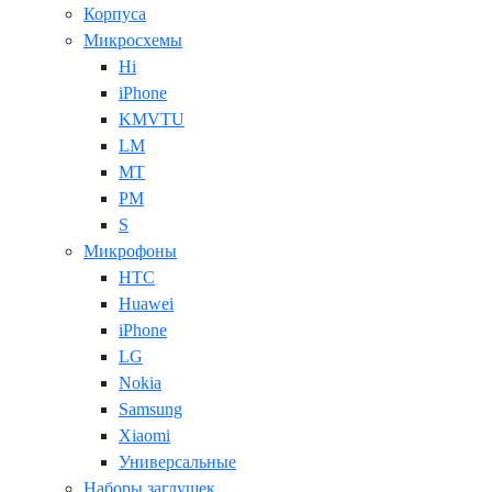
Корпуса
Микросхемы
Hi
iPhone
KMVTU
LM
MT
PM
S
Микрофоны
HTC
Huawei
iPhone
LG
Nokia
Samsung
Xiaomi
Универсальные
Наборы заглушек