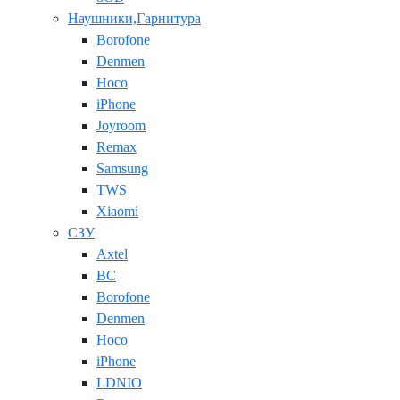
Наушники,Гарнитура
Borofone
Denmen
Hoco
iPhone
Joyroom
Remax
Samsung
TWS
Xiaomi
СЗУ
Axtel
BC
Borofone
Denmen
Hoco
iPhone
LDNIO