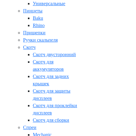
Универсальные
Пинцеты
Baku
Rhino
Прищепки
Ручки скальпеля
Скотч
Скотч двусторонний
Скотч для
аккумуляторов
Скотч для задних
крышек
Скотч для защиты
дисплеев
Скотч для проклейки
дисплеев
Скотч для сборки
Спреи
Mechanic