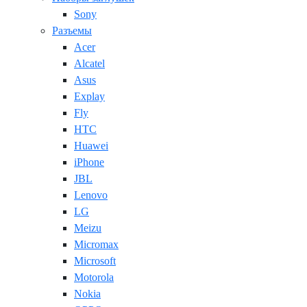
Sony
Разъемы
Acer
Alcatel
Asus
Explay
Fly
HTC
Huawei
iPhone
JBL
Lenovo
LG
Meizu
Micromax
Microsoft
Motorola
Nokia