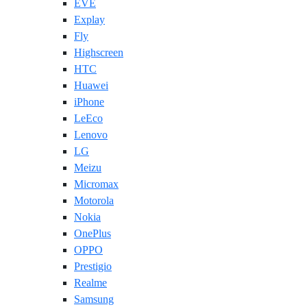
EVE
Explay
Fly
Highscreen
HTC
Huawei
iPhone
LeEco
Lenovo
LG
Meizu
Micromax
Motorola
Nokia
OnePlus
OPPO
Prestigio
Realme
Samsung