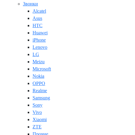
Звонки
Alcatel
Asus
HTC
Huawei
iPhone
Lenovo
LG
Meizu
Microsoft
Nokia
OPPO
Realme
Samsung
Sony
Vivo
Xiaomi
ZTE
Прочие