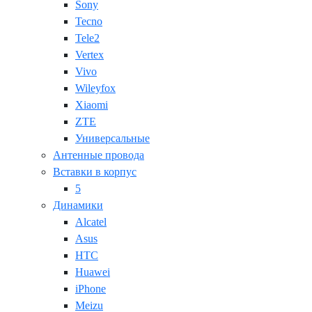
Sony
Tecno
Tele2
Vertex
Vivo
Wileyfox
Xiaomi
ZTE
Универсальные
Антенные провода
Вставки в корпус
5
Динамики
Alcatel
Asus
HTC
Huawei
iPhone
Meizu