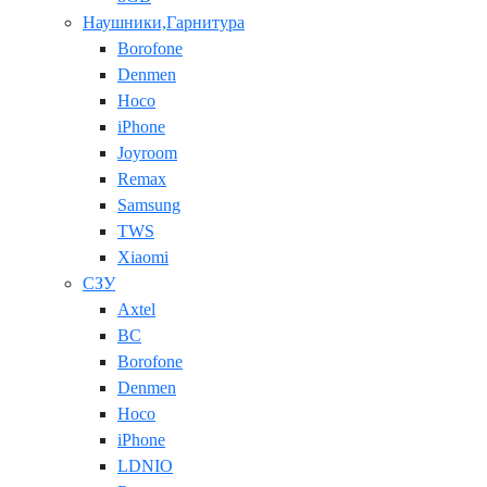
Наушники,Гарнитура
Borofone
Denmen
Hoco
iPhone
Joyroom
Remax
Samsung
TWS
Xiaomi
СЗУ
Axtel
BC
Borofone
Denmen
Hoco
iPhone
LDNIO