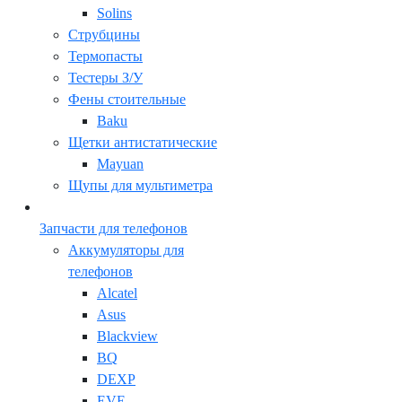
Solins
Струбцины
Термопасты
Тестеры З/У
Фены стоительные
Baku
Щетки антистатические
Mayuan
Щупы для мультиметра
Запчасти для телефонов
Аккумуляторы для
телефонов
Alcatel
Asus
Blackview
BQ
DEXP
EVE