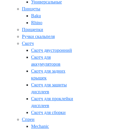
Универсальные
Пинцеты
Baku
Rhino
Прищепки
Ручки скальпеля
Скотч
Скотч двусторонний
Скотч для
аккумуляторов
Скотч для задних
крышек
Скотч для защиты
дисплеев
Скотч для проклейки
дисплеев
Скотч для сборки
Спреи
Mechanic