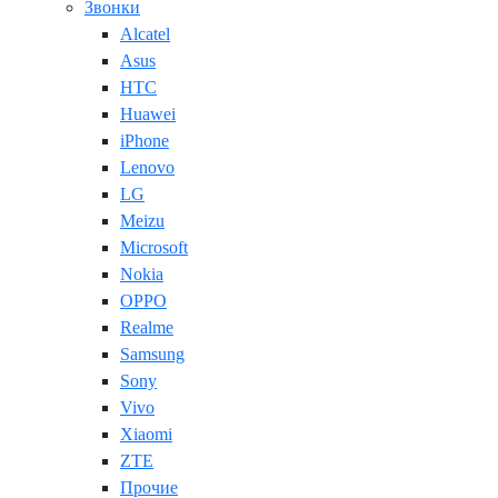
Звонки
Alcatel
Asus
HTC
Huawei
iPhone
Lenovo
LG
Meizu
Microsoft
Nokia
OPPO
Realme
Samsung
Sony
Vivo
Xiaomi
ZTE
Прочие