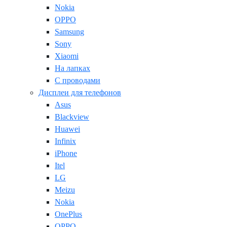
Nokia
OPPO
Samsung
Sony
Xiaomi
На лапках
С проводами
Дисплеи для телефонов
Asus
Blackview
Huawei
Infinix
iPhone
Itel
LG
Meizu
Nokia
OnePlus
OPPO