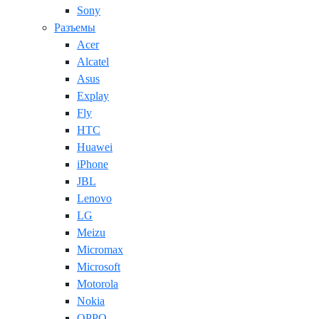
Sony
Разъемы
Acer
Alcatel
Asus
Explay
Fly
HTC
Huawei
iPhone
JBL
Lenovo
LG
Meizu
Micromax
Microsoft
Motorola
Nokia
OPPO