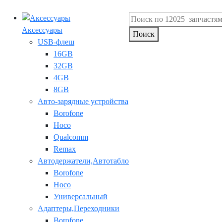
Аксессуары
Поиск
USB-флеш
16GB
32GB
4GB
8GB
Авто-зарядные устройства
Borofone
Hoco
Qualcomm
Remax
Автодержатели,Автотабло
Borofone
Hoco
Универсальный
Адаптеры,Переходники
Borofone