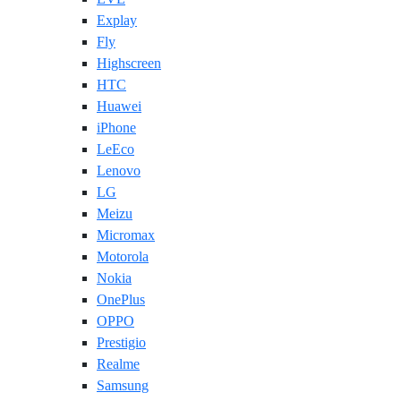
Explay
Fly
Highscreen
HTC
Huawei
iPhone
LeEco
Lenovo
LG
Meizu
Micromax
Motorola
Nokia
OnePlus
OPPO
Prestigio
Realme
Samsung