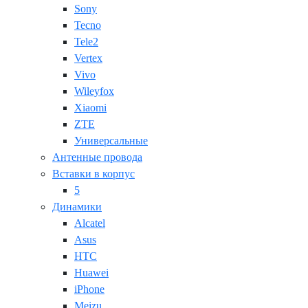
Sony
Tecno
Tele2
Vertex
Vivo
Wileyfox
Xiaomi
ZTE
Универсальные
Антенные провода
Вставки в корпус
5
Динамики
Alcatel
Asus
HTC
Huawei
iPhone
Meizu