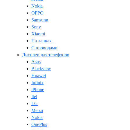
Nokia
OPPO
Samsung
Sony
Xiaomi
На лапках
С проводами
Дисплеи для телефонов
Asus
Blackview
Huawei
Infinix
iPhone
Itel
LG
Meizu
Nokia
OnePlus