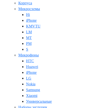
Корпуса
Микросхемы
Hi
iPhone
KMVTU
LM
MT
PM
S
Микрофоны
HTC
Huawei
iPhone
LG
Nokia
Samsung
Xiaomi
Универсальные
Наборы заглушек