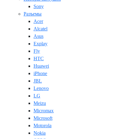
Sony
Разъемы
Acer
Alcatel
Asus
Explay
Fly
HTC
Huawei
iPhone
JBL
Lenovo
LG
Meizu
Micromax
Microsoft
Motorola
Nokia