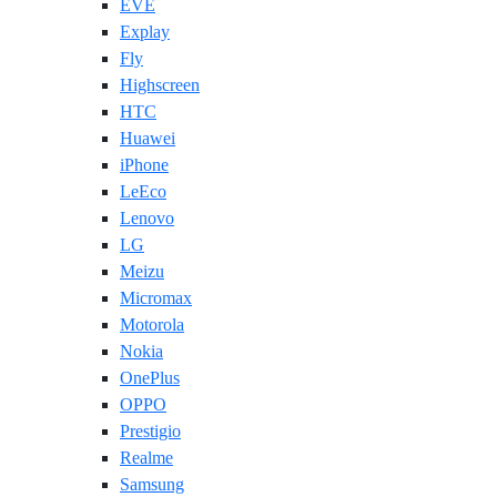
EVE
Explay
Fly
Highscreen
HTC
Huawei
iPhone
LeEco
Lenovo
LG
Meizu
Micromax
Motorola
Nokia
OnePlus
OPPO
Prestigio
Realme
Samsung