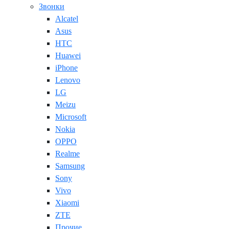
Звонки
Alcatel
Asus
HTC
Huawei
iPhone
Lenovo
LG
Meizu
Microsoft
Nokia
OPPO
Realme
Samsung
Sony
Vivo
Xiaomi
ZTE
Прочие