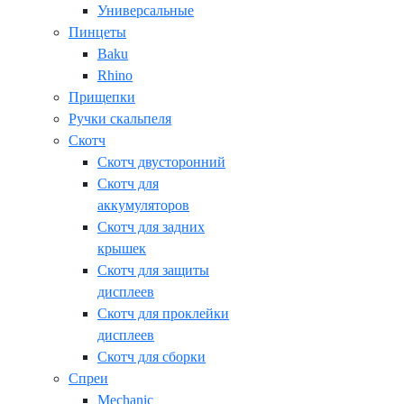
Универсальные
Пинцеты
Baku
Rhino
Прищепки
Ручки скальпеля
Скотч
Скотч двусторонний
Скотч для
аккумуляторов
Скотч для задних
крышек
Скотч для защиты
дисплеев
Скотч для проклейки
дисплеев
Скотч для сборки
Спреи
Mechanic