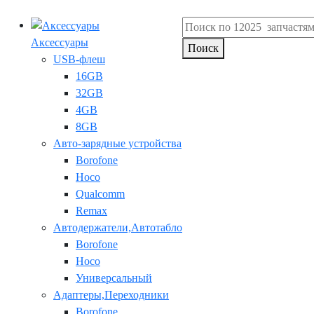
Аксессуары
Поиск
USB-флеш
16GB
32GB
4GB
8GB
Авто-зарядные устройства
Borofone
Hoco
Qualcomm
Remax
Автодержатели,Автотабло
Borofone
Hoco
Универсальный
Адаптеры,Переходники
Borofone