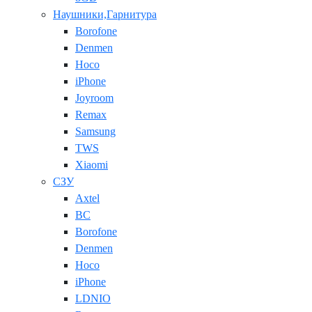
Наушники,Гарнитура
Borofone
Denmen
Hoco
iPhone
Joyroom
Remax
Samsung
TWS
Xiaomi
СЗУ
Axtel
BC
Borofone
Denmen
Hoco
iPhone
LDNIO