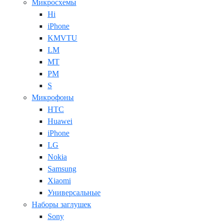
Микросхемы
Hi
iPhone
KMVTU
LM
MT
PM
S
Микрофоны
HTC
Huawei
iPhone
LG
Nokia
Samsung
Xiaomi
Универсальные
Наборы заглушек
Sony