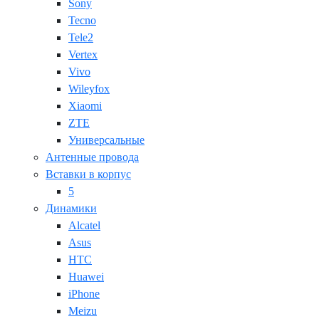
Sony
Tecno
Tele2
Vertex
Vivo
Wileyfox
Xiaomi
ZTE
Универсальные
Антенные провода
Вставки в корпус
5
Динамики
Alcatel
Asus
HTC
Huawei
iPhone
Meizu