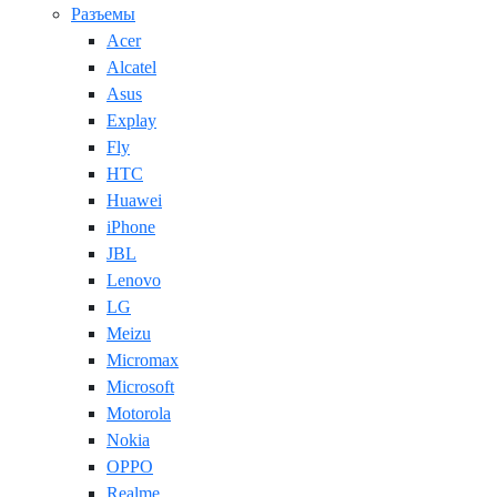
Разъемы
Acer
Alcatel
Asus
Explay
Fly
HTC
Huawei
iPhone
JBL
Lenovo
LG
Meizu
Micromax
Microsoft
Motorola
Nokia
OPPO
Realme