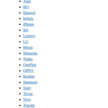
Asus
BQ
Huawei
Infinix
iPhone
Itel
Lenovo
LG
Meizu
Motorola
Nokia
OnePlus
OPPO
Realme
Samsung
Sony
Tecno
Vivo
Xiaomi