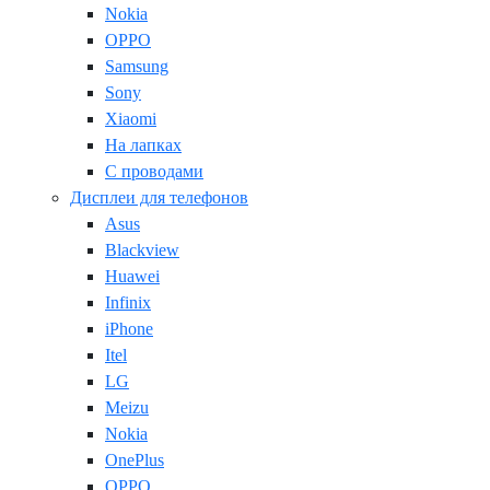
Nokia
OPPO
Samsung
Sony
Xiaomi
На лапках
С проводами
Дисплеи для телефонов
Asus
Blackview
Huawei
Infinix
iPhone
Itel
LG
Meizu
Nokia
OnePlus
OPPO