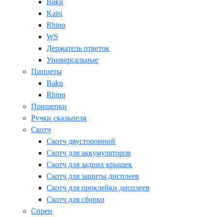
Baku
Kaisi
Rhino
WS
Держатель ответок
Универсальные
Пинцеты
Baku
Rhino
Прищепки
Ручки скальпеля
Скотч
Скотч двусторонний
Скотч для аккумуляторов
Скотч для задних крышек
Скотч для защиты дисплеев
Скотч для проклейки дисплеев
Скотч для сборки
Спреи