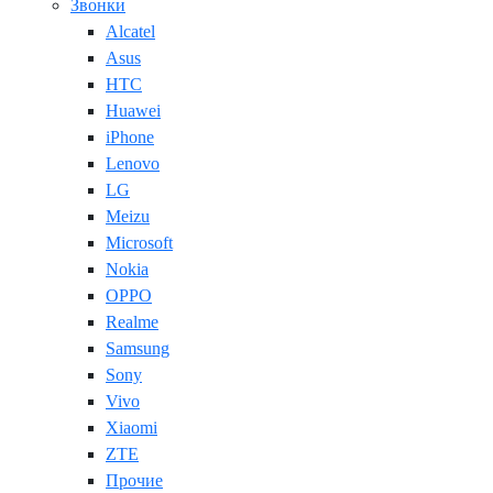
Звонки
Alcatel
Asus
HTC
Huawei
iPhone
Lenovo
LG
Meizu
Microsoft
Nokia
OPPO
Realme
Samsung
Sony
Vivo
Xiaomi
ZTE
Прочие