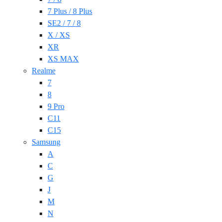
7 Plus / 8 Plus
SE2 / 7 / 8
X / XS
XR
XS MAX
Realme
7
8
9 Pro
C11
C15
Samsung
A
C
G
J
M
N