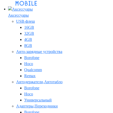
Аксессуары
USB-флеш
16GB
32GB
4GB
8GB
Авто-зарядные устройства
Borofone
Hoco
Qualcomm
Remax
Автодержатели,Автотабло
Borofone
Hoco
Универсальный
Адаптеры,Переходники
Borofone