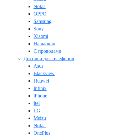
Nokia
OPPO
Samsung
Sony
Xiaomi
На лапках
С проводами
Дисплеи для телефонов
Asus
Blackview
Huawei
Infinix
iPhone
Itel
LG
Meizu
Nokia
OnePlus