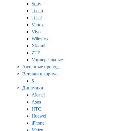
Sony
Tecno
Tele2
Vertex
Vivo
Wileyfox
Xiaomi
ZTE
Универсальные
Антенные провода
Вставки в корпус
5
Динамики
Alcatel
Asus
HTC
Huawei
iPhone
Meizu