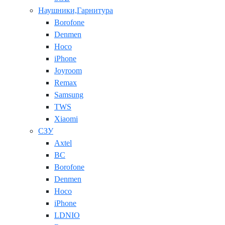
Наушники,Гарнитура
Borofone
Denmen
Hoco
iPhone
Joyroom
Remax
Samsung
TWS
Xiaomi
СЗУ
Axtel
BC
Borofone
Denmen
Hoco
iPhone
LDNIO