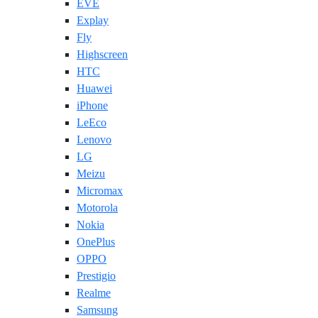
EVE
Explay
Fly
Highscreen
HTC
Huawei
iPhone
LeEco
Lenovo
LG
Meizu
Micromax
Motorola
Nokia
OnePlus
OPPO
Prestigio
Realme
Samsung