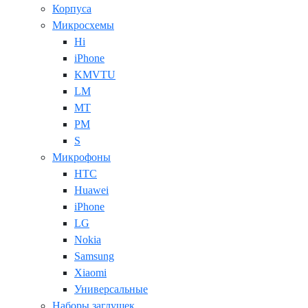
Корпуса
Микросхемы
Hi
iPhone
KMVTU
LM
MT
PM
S
Микрофоны
HTC
Huawei
iPhone
LG
Nokia
Samsung
Xiaomi
Универсальные
Наборы заглушек