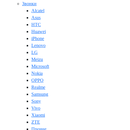
Звонки
Alcatel
Asus
HTC
Huawei
iPhone
Lenovo
LG
Meizu
Microsoft
Nokia
OPPO
Realme
Samsung
Sony
Vivo
Xiaomi
ZTE
Прочие