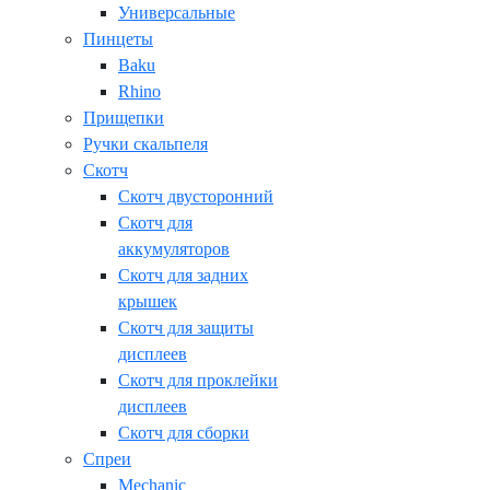
Универсальные
Пинцеты
Baku
Rhino
Прищепки
Ручки скальпеля
Скотч
Скотч двусторонний
Скотч для
аккумуляторов
Скотч для задних
крышек
Скотч для защиты
дисплеев
Скотч для проклейки
дисплеев
Скотч для сборки
Спреи
Mechanic