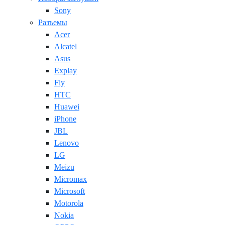
Sony
Разъемы
Acer
Alcatel
Asus
Explay
Fly
HTC
Huawei
iPhone
JBL
Lenovo
LG
Meizu
Micromax
Microsoft
Motorola
Nokia