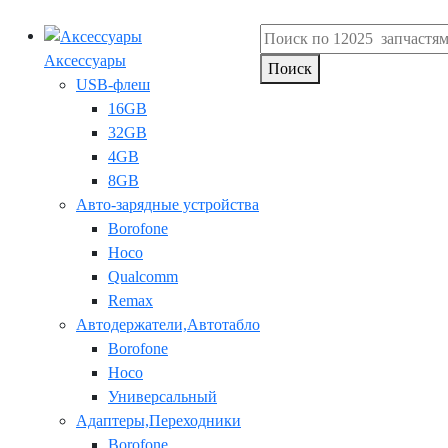
Аксессуары
Поиск
USB-флеш
16GB
32GB
4GB
8GB
Авто-зарядные устройства
Borofone
Hoco
Qualcomm
Remax
Автодержатели,Автотабло
Borofone
Hoco
Универсальный
Адаптеры,Переходники
Borofone