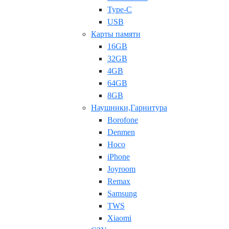
Type-C
USB
Карты памяти
16GB
32GB
4GB
64GB
8GB
Наушники,Гарнитура
Borofone
Denmen
Hoco
iPhone
Joyroom
Remax
Samsung
TWS
Xiaomi