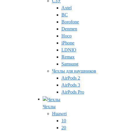
СЗУ
Axtel
BC
Borofone
Denmen
Hoco
iPhone
LDNIO
Remax
Samsung
Чехлы для наушников
AirPods 2
AirPods 3
AirPods Pro
Чехлы
Huawei
10
20