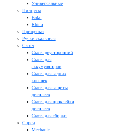
Универсальные
Пинцеты
Baku
Rhino
Прищепки
Ручки скальпеля
Скотч
Скотч двусторонний
Скотч для
аккумуляторов
Скотч для задних
крышек
Скотч для защиты
дисплеев
Скотч для проклейки
дисплеев
Скотч для сборки
Спреи
Mechanic