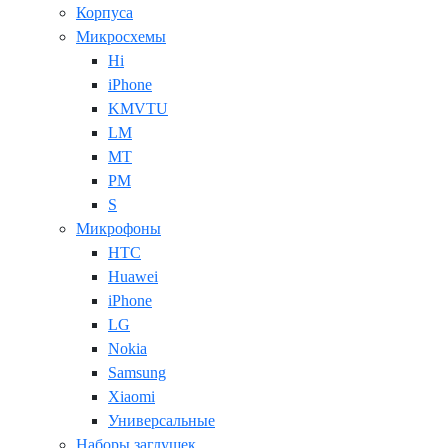
Корпуса
Микросхемы
Hi
iPhone
KMVTU
LM
MT
PM
S
Микрофоны
HTC
Huawei
iPhone
LG
Nokia
Samsung
Xiaomi
Универсальные
Наборы заглушек