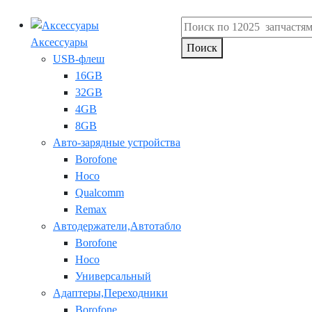
Аксессуары
Поиск
USB-флеш
16GB
32GB
4GB
8GB
Авто-зарядные устройства
Borofone
Hoco
Qualcomm
Remax
Автодержатели,Автотабло
Borofone
Hoco
Универсальный
Адаптеры,Переходники
Borofone