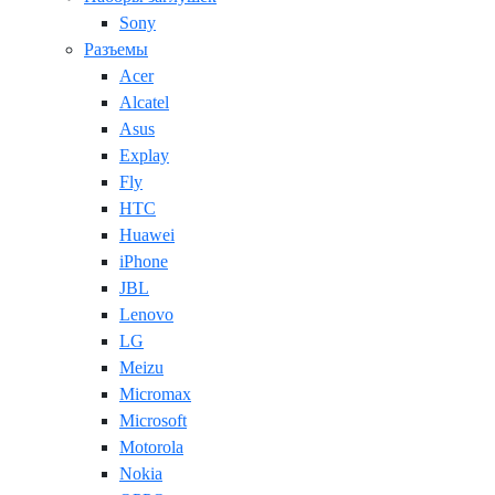
Sony
Разъемы
Acer
Alcatel
Asus
Explay
Fly
HTC
Huawei
iPhone
JBL
Lenovo
LG
Meizu
Micromax
Microsoft
Motorola
Nokia