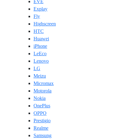
EVE
Explay
Fly
Highscreen
HTC
Huawei
iPhone
LeEco
Lenovo
LG
Meizu
Micromax
Motorola
Nokia
OnePlus
OPPO
Prestigio
Realme
Samsung