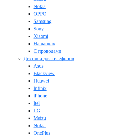
Nokia
OPPO
Samsung
Sony
Xiaomi
На лапках
С проводами
Дисплеи для телефонов
Asus
Blackview
Huawei
Infinix
iPhone
Itel
LG
Meizu
Nokia
OnePlus