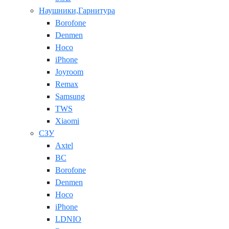
Наушники,Гарнитура
Borofone
Denmen
Hoco
iPhone
Joyroom
Remax
Samsung
TWS
Xiaomi
СЗУ
Axtel
BC
Borofone
Denmen
Hoco
iPhone
LDNIO