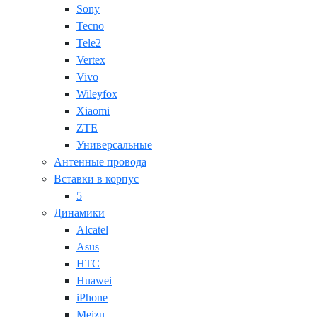
Sony
Tecno
Tele2
Vertex
Vivo
Wileyfox
Xiaomi
ZTE
Универсальные
Антенные провода
Вставки в корпус
5
Динамики
Alcatel
Asus
HTC
Huawei
iPhone
Meizu