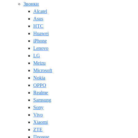
Звонки
Alcatel
Asus
HTC
Huawei
iPhone
Lenovo
LG
Meizu
Microsoft
Nokia
OPPO
Realme
Samsung
Sony
Vivo
Xiaomi
ZTE
Прочие