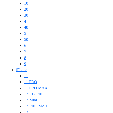
10
20
30
4
40
5
50
6
7
8
9
iPhone
11
11 PRO
11 PRO MAX
12 / 12 PRO
12 Mini
12 PRO MAX
13