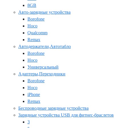
8GB
Авто-зарядные устройства
Borofone
Hoco
Qualcomm
Remax
Автодержатели,Автотабло
Borofone
Hoco
Универсальный
Адаптеры,Переходники
Borofone
Hoco
iPhone
Remax
Беспроводные зарядные устройства
Зарядные устройства USB для фитнес-браслетов
3