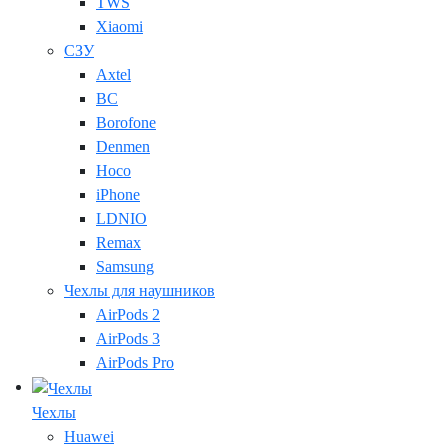
TWS
Xiaomi
СЗУ
Axtel
BC
Borofone
Denmen
Hoco
iPhone
LDNIO
Remax
Samsung
Чехлы для наушников
AirPods 2
AirPods 3
AirPods Pro
Чехлы
Huawei