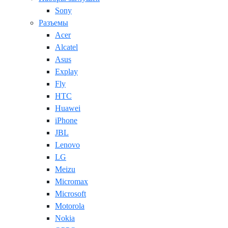
Sony
Разъемы
Acer
Alcatel
Asus
Explay
Fly
HTC
Huawei
iPhone
JBL
Lenovo
LG
Meizu
Micromax
Microsoft
Motorola
Nokia