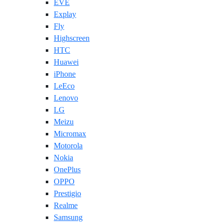
EVE
Explay
Fly
Highscreen
HTC
Huawei
iPhone
LeEco
Lenovo
LG
Meizu
Micromax
Motorola
Nokia
OnePlus
OPPO
Prestigio
Realme
Samsung