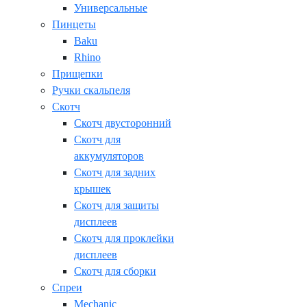
Универсальные
Пинцеты
Baku
Rhino
Прищепки
Ручки скальпеля
Скотч
Скотч двусторонний
Скотч для
аккумуляторов
Скотч для задних
крышек
Скотч для защиты
дисплеев
Скотч для проклейки
дисплеев
Скотч для сборки
Спреи
Mechanic