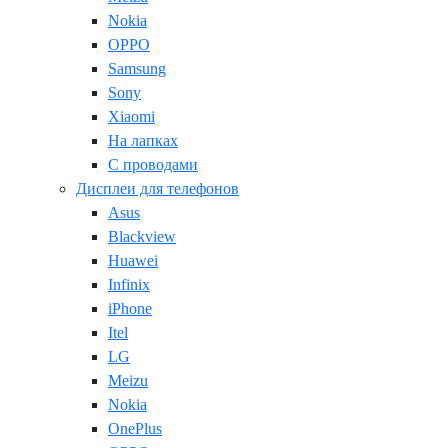
Nokia
OPPO
Samsung
Sony
Xiaomi
На лапках
С проводами
Дисплеи для телефонов
Asus
Blackview
Huawei
Infinix
iPhone
Itel
LG
Meizu
Nokia
OnePlus