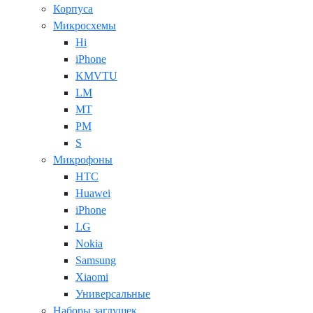
Корпуса
Микросхемы
Hi
iPhone
KMVTU
LM
MT
PM
S
Микрофоны
HTC
Huawei
iPhone
LG
Nokia
Samsung
Xiaomi
Универсальные
Наборы заглушек