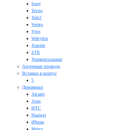
Sony
Tecno
Tele2
Vertex
Vivo
Wileyfox
Xiaomi
ZTE
Универсальные
Антенные провода
Вставки в корпус
5
Динамики
Alcatel
Asus
HTC
Huawei
iPhone
Meizu