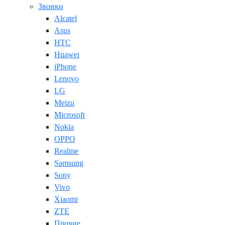
Звонки
Alcatel
Asus
HTC
Huawei
iPhone
Lenovo
LG
Meizu
Microsoft
Nokia
OPPO
Realme
Samsung
Sony
Vivo
Xiaomi
ZTE
Прочие