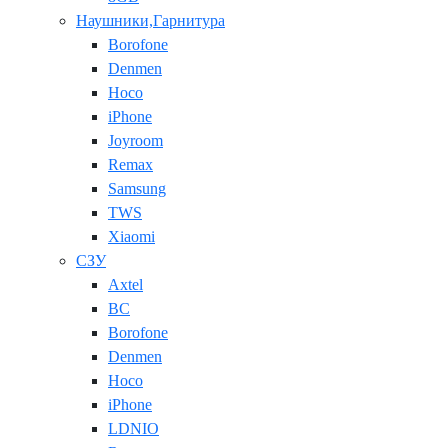
Наушники,Гарнитура
Borofone
Denmen
Hoco
iPhone
Joyroom
Remax
Samsung
TWS
Xiaomi
СЗУ
Axtel
BC
Borofone
Denmen
Hoco
iPhone
LDNIO