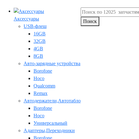
Аксессуары
Поиск
USB-флеш
16GB
32GB
4GB
8GB
Авто-зарядные устройства
Borofone
Hoco
Qualcomm
Remax
Автодержатели,Автотабло
Borofone
Hoco
Универсальный
Адаптеры,Переходники
Borofone