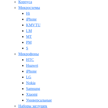
Корпуса
Микросхемы
Hi
iPhone
KMVTU
LM
MT
PM
S
Микрофоны
HTC
Huawei
iPhone
LG
Nokia
Samsung
Xiaomi
Универсальные
Наборы заглушек