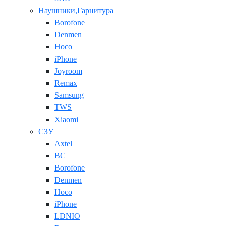
Наушники,Гарнитура
Borofone
Denmen
Hoco
iPhone
Joyroom
Remax
Samsung
TWS
Xiaomi
СЗУ
Axtel
BC
Borofone
Denmen
Hoco
iPhone
LDNIO