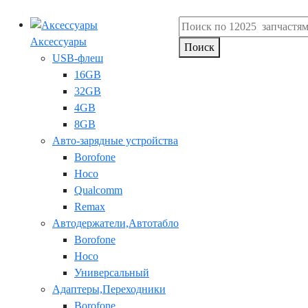
Аксессуары
Поиск
USB-флеш
16GB
32GB
4GB
8GB
Авто-зарядные устройства
Borofone
Hoco
Qualcomm
Remax
Автодержатели,Автотабло
Borofone
Hoco
Универсальный
Адаптеры,Переходники
Borofone