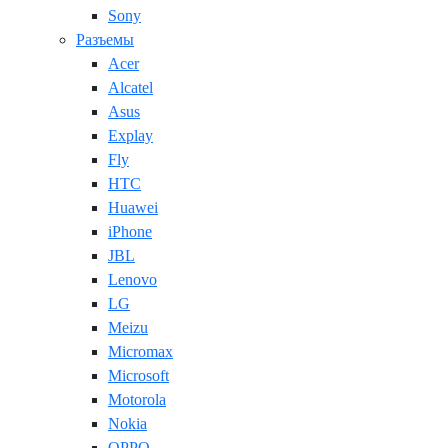
Sony
Разъемы
Acer
Alcatel
Asus
Explay
Fly
HTC
Huawei
iPhone
JBL
Lenovo
LG
Meizu
Micromax
Microsoft
Motorola
Nokia
OPPO