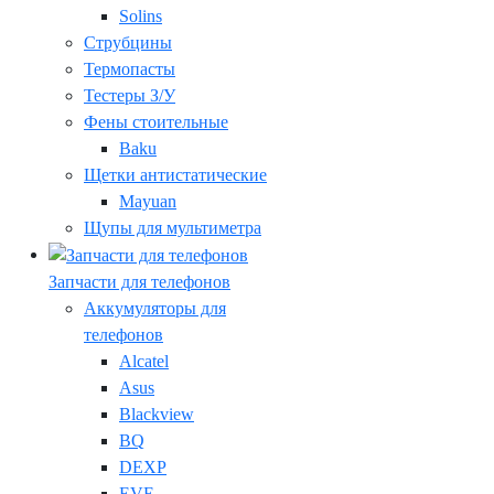
Solins
Струбцины
Термопасты
Тестеры З/У
Фены стоительные
Baku
Щетки антистатические
Mayuan
Щупы для мультиметра
Запчасти для телефонов
Аккумуляторы для
телефонов
Alcatel
Asus
Blackview
BQ
DEXP
EVE