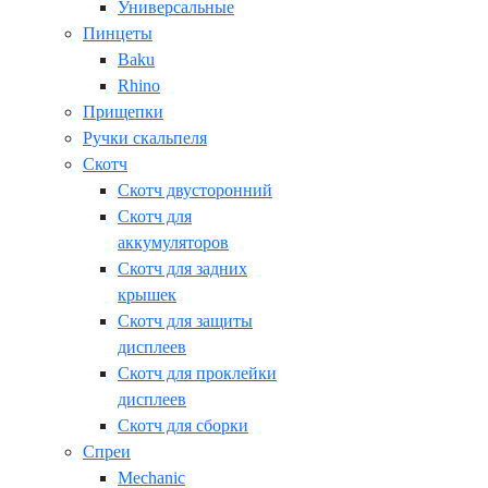
Универсальные
Пинцеты
Baku
Rhino
Прищепки
Ручки скальпеля
Скотч
Скотч двусторонний
Скотч для
аккумуляторов
Скотч для задних
крышек
Скотч для защиты
дисплеев
Скотч для проклейки
дисплеев
Скотч для сборки
Спреи
Mechanic