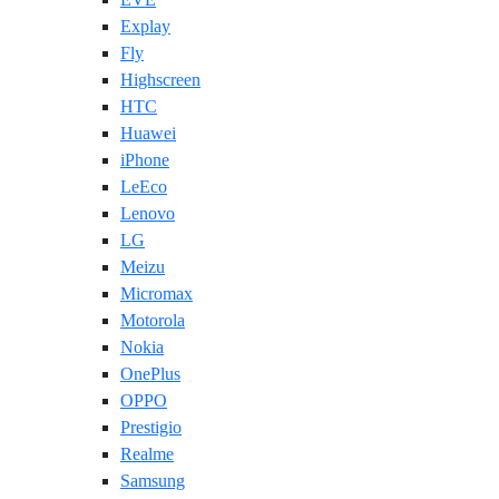
Explay
Fly
Highscreen
HTC
Huawei
iPhone
LeEco
Lenovo
LG
Meizu
Micromax
Motorola
Nokia
OnePlus
OPPO
Prestigio
Realme
Samsung