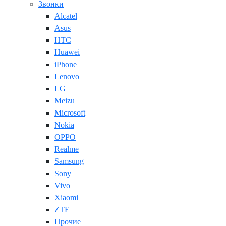
Звонки
Alcatel
Asus
HTC
Huawei
iPhone
Lenovo
LG
Meizu
Microsoft
Nokia
OPPO
Realme
Samsung
Sony
Vivo
Xiaomi
ZTE
Прочие