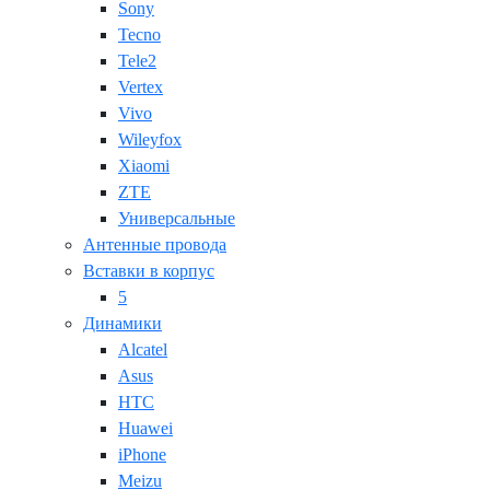
Sony
Tecno
Tele2
Vertex
Vivo
Wileyfox
Xiaomi
ZTE
Универсальные
Антенные провода
Вставки в корпус
5
Динамики
Alcatel
Asus
HTC
Huawei
iPhone
Meizu