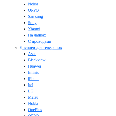
Nokia
OPPO
Samsung
Sony
Xiaomi
На лапках
С проводами
Дисплеи для телефонов
Asus
Blackview
Huawei
Infinix
iPhone
Itel
LG
Meizu
Nokia
OnePlus
OPPO