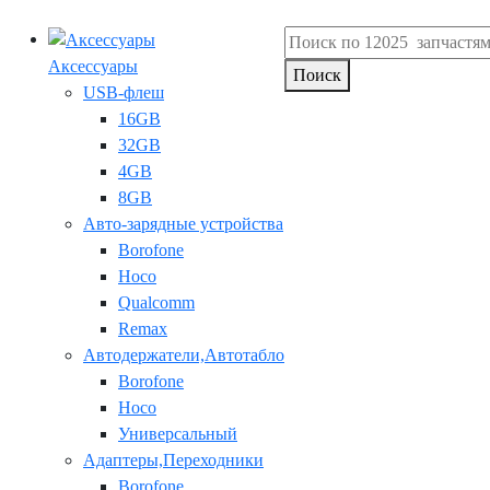
Аксессуары
Поиск
USB-флеш
16GB
32GB
4GB
8GB
Авто-зарядные устройства
Borofone
Hoco
Qualcomm
Remax
Автодержатели,Автотабло
Borofone
Hoco
Универсальный
Адаптеры,Переходники
Borofone