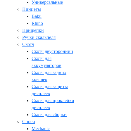
Универсальные
Пинцеты
Baku
Rhino
Прищепки
Ручки скальпеля
Скотч
Скотч двусторонний
Скотч для
аккумуляторов
Скотч для задних
крышек
Скотч для защиты
дисплеев
Скотч для проклейки
дисплеев
Скотч для сборки
Спреи
Mechanic