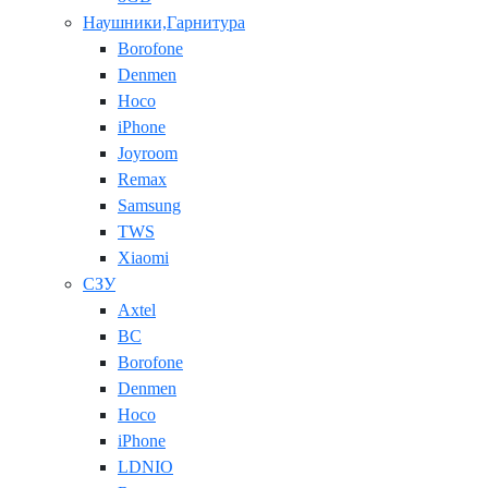
Наушники,Гарнитура
Borofone
Denmen
Hoco
iPhone
Joyroom
Remax
Samsung
TWS
Xiaomi
СЗУ
Axtel
BC
Borofone
Denmen
Hoco
iPhone
LDNIO