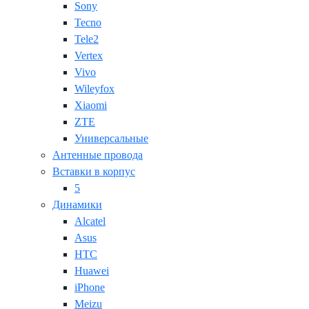
Sony
Tecno
Tele2
Vertex
Vivo
Wileyfox
Xiaomi
ZTE
Универсальные
Антенные провода
Вставки в корпус
5
Динамики
Alcatel
Asus
HTC
Huawei
iPhone
Meizu