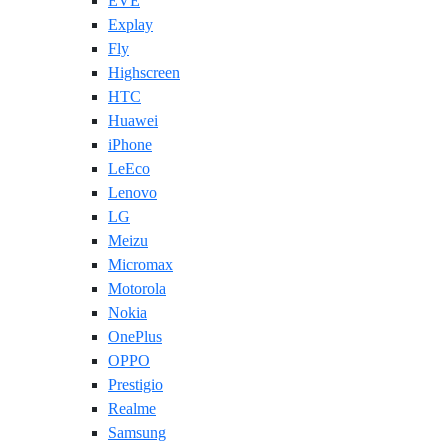
EVE
Explay
Fly
Highscreen
HTC
Huawei
iPhone
LeEco
Lenovo
LG
Meizu
Micromax
Motorola
Nokia
OnePlus
OPPO
Prestigio
Realme
Samsung