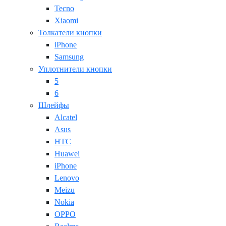
Tecno
Xiaomi
Толкатели кнопки
iPhone
Samsung
Уплотнители кнопки
5
6
Шлейфы
Alcatel
Asus
HTC
Huawei
iPhone
Lenovo
Meizu
Nokia
OPPO