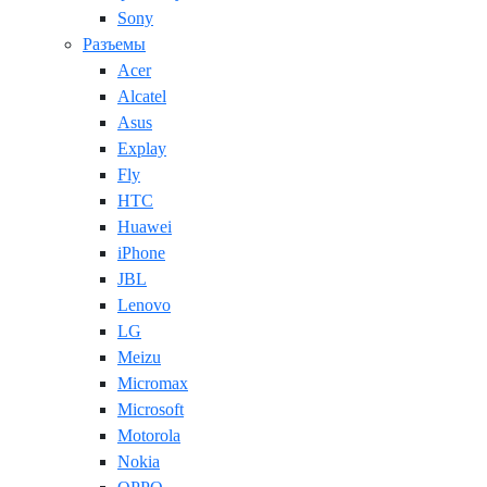
Sony
Разъемы
Acer
Alcatel
Asus
Explay
Fly
HTC
Huawei
iPhone
JBL
Lenovo
LG
Meizu
Micromax
Microsoft
Motorola
Nokia