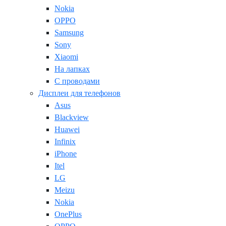
Nokia
OPPO
Samsung
Sony
Xiaomi
На лапках
С проводами
Дисплеи для телефонов
Asus
Blackview
Huawei
Infinix
iPhone
Itel
LG
Meizu
Nokia
OnePlus