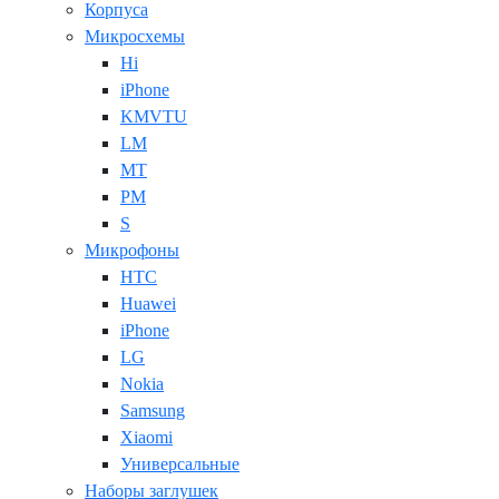
Корпуса
Микросхемы
Hi
iPhone
KMVTU
LM
MT
PM
S
Микрофоны
HTC
Huawei
iPhone
LG
Nokia
Samsung
Xiaomi
Универсальные
Наборы заглушек