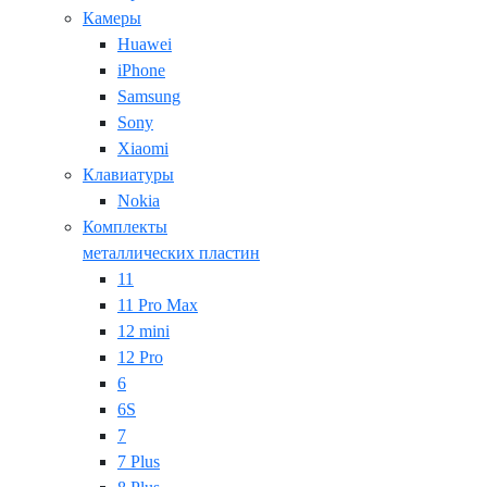
Камеры
Huawei
iPhone
Samsung
Sony
Xiaomi
Клавиатуры
Nokia
Комплекты
металлических пластин
11
11 Pro Max
12 mini
12 Pro
6
6S
7
7 Plus