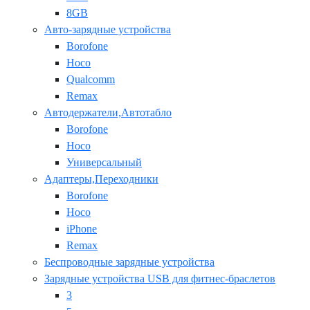
8GB
Авто-зарядные устройства
Borofone
Hoco
Qualcomm
Remax
Автодержатели,Автотабло
Borofone
Hoco
Универсальный
Адаптеры,Переходники
Borofone
Hoco
iPhone
Remax
Беспроводные зарядные устройства
Зарядные устройства USB для фитнес-браслетов
3