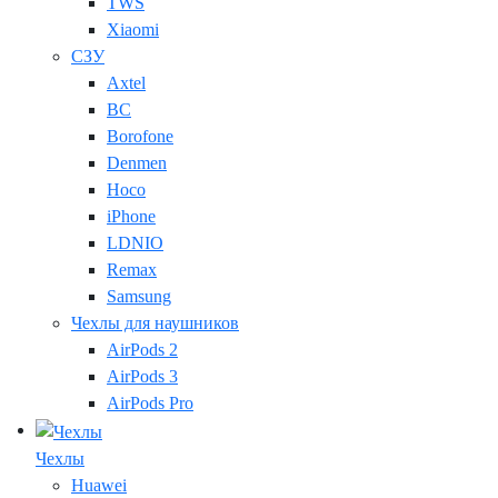
TWS
Xiaomi
СЗУ
Axtel
BC
Borofone
Denmen
Hoco
iPhone
LDNIO
Remax
Samsung
Чехлы для наушников
AirPods 2
AirPods 3
AirPods Pro
Чехлы
Huawei