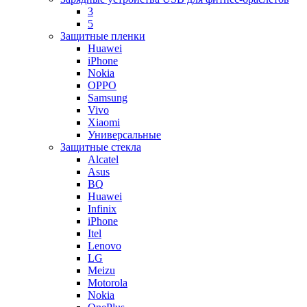
3
5
Защитные пленки
Huawei
iPhone
Nokia
OPPO
Samsung
Vivo
Xiaomi
Универсальные
Защитные стекла
Alcatel
Asus
BQ
Huawei
Infinix
iPhone
Itel
Lenovo
LG
Meizu
Motorola
Nokia