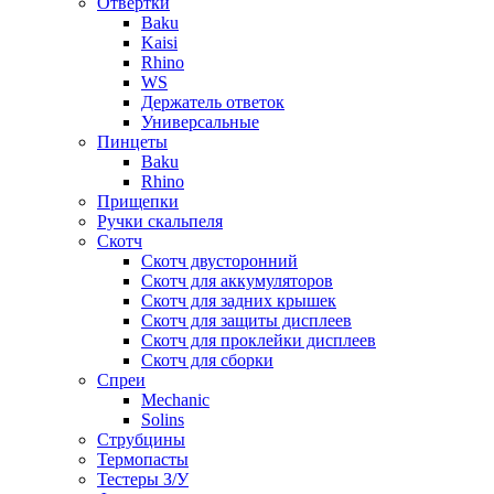
Отвертки
Baku
Kaisi
Rhino
WS
Держатель ответок
Универсальные
Пинцеты
Baku
Rhino
Прищепки
Ручки скальпеля
Скотч
Скотч двусторонний
Скотч для аккумуляторов
Скотч для задних крышек
Скотч для защиты дисплеев
Скотч для проклейки дисплеев
Скотч для сборки
Спреи
Mechanic
Solins
Струбцины
Термопасты
Тестеры З/У