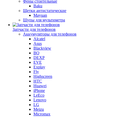
Фены стоительные
Baku
Щетки антистатические
Mayuan
Щупы для мультиметра
Запчасти для телефонов
Аккумуляторы для телефонов
Alcatel
Asus
Blackview
BQ
DEXP
EVE
Explay
Fly
Highscreen
HTC
Huawei
iPhone
LeEco
Lenovo
LG
Meizu
Micromax