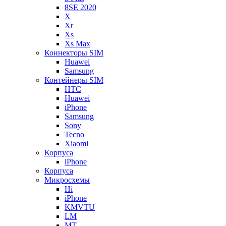
8SE 2020
X
Xr
Xs
Xs Max
Коннекторы SIM
Huawei
Samsung
Контейнеры SIM
HTC
Huawei
iPhone
Samsung
Sony
Tecno
Xiaomi
Корпуса
iPhone
Корпуса
Микросхемы
Hi
iPhone
KMVTU
LM
MT