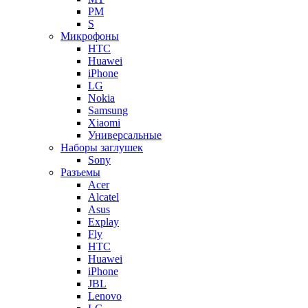
PM
S
Микрофоны
HTC
Huawei
iPhone
LG
Nokia
Samsung
Xiaomi
Универсальные
Наборы заглушек
Sony
Разъемы
Acer
Alcatel
Asus
Explay
Fly
HTC
Huawei
iPhone
JBL
Lenovo