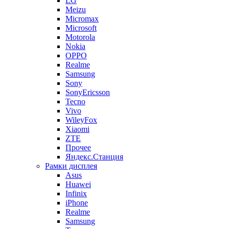
LG
Meizu
Micromax
Microsoft
Motorola
Nokia
OPPO
Realme
Samsung
Sony
SonyEricsson
Tecno
Vivo
WileyFox
Xiaomi
ZTE
Прочее
Яндекс.Станция
Рамки дисплея
Asus
Huawei
Infinix
iPhone
Realme
Samsung