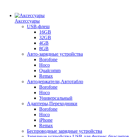
Аксессуары
USB-флеш
16GB
32GB
4GB
8GB
Авто-зарядные устройства
Borofone
Hoco
Qualcomm
Remax
Автодержатели,Автотабло
Borofone
Hoco
Универсальный
Адаптеры,Переходники
Borofone
Hoco
iPhone
Remax
Беспроводные зарядные устройства
Зарядные устройства USB для фитнес-браслетов