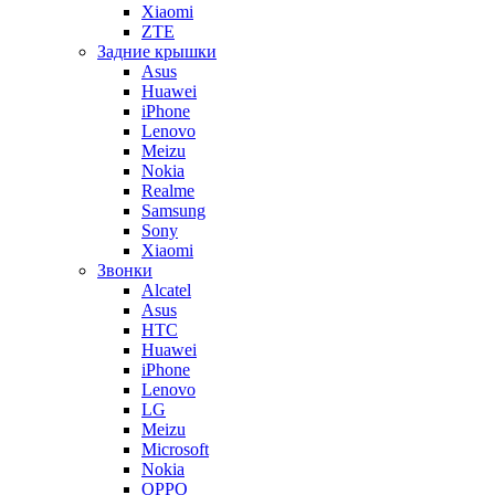
Xiaomi
ZTE
Задние крышки
Asus
Huawei
iPhone
Lenovo
Meizu
Nokia
Realme
Samsung
Sony
Xiaomi
Звонки
Alcatel
Asus
HTC
Huawei
iPhone
Lenovo
LG
Meizu
Microsoft
Nokia
OPPO