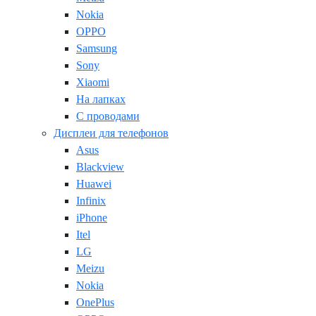
Nokia
OPPO
Samsung
Sony
Xiaomi
На лапках
С проводами
Дисплеи для телефонов
Asus
Blackview
Huawei
Infinix
iPhone
Itel
LG
Meizu
Nokia
OnePlus