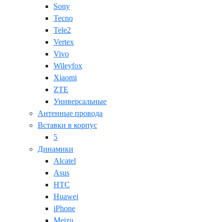
Sony
Tecno
Tele2
Vertex
Vivo
Wileyfox
Xiaomi
ZTE
Универсальные
Антенные провода
Вставки в корпус
5
Динамики
Alcatel
Asus
HTC
Huawei
iPhone
Meizu