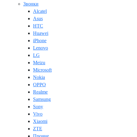
Звонки
Alcatel
Asus
HTC
Huawei
iPhone
Lenovo
LG
Meizu
Microsoft
Nokia
OPPO
Realme
Samsung
Sony
Vivo
Xiaomi
ZTE
Прочие