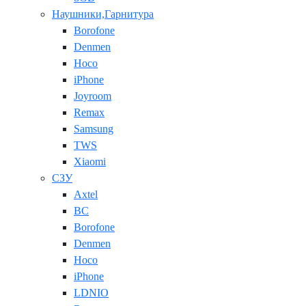
Наушники,Гарнитура
Borofone
Denmen
Hoco
iPhone
Joyroom
Remax
Samsung
TWS
Xiaomi
СЗУ
Axtel
BC
Borofone
Denmen
Hoco
iPhone
LDNIO