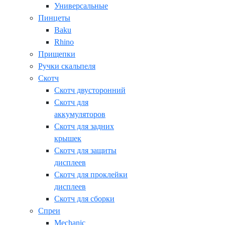
Универсальные
Пинцеты
Baku
Rhino
Прищепки
Ручки скальпеля
Скотч
Скотч двусторонний
Скотч для
аккумуляторов
Скотч для задних
крышек
Скотч для защиты
дисплеев
Скотч для проклейки
дисплеев
Скотч для сборки
Спреи
Mechanic