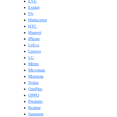
EVE
Explay
Fly
Highscreen
HTC
Huawei
iPhone
LeEco
Lenovo
LG
Meizu
Micromax
Motorola
Nokia
OnePlus
OPPO
Prestigio
Realme
Samsung