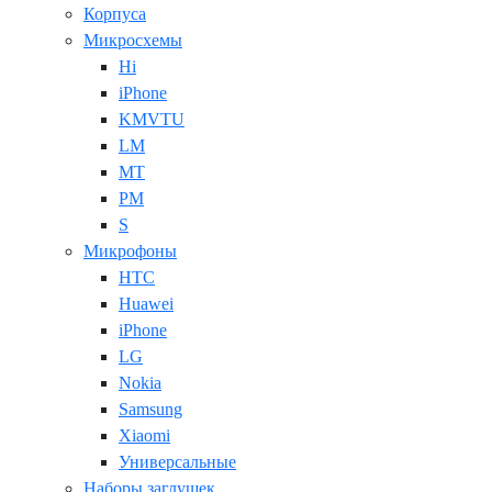
Корпуса
Микросхемы
Hi
iPhone
KMVTU
LM
MT
PM
S
Микрофоны
HTC
Huawei
iPhone
LG
Nokia
Samsung
Xiaomi
Универсальные
Наборы заглушек