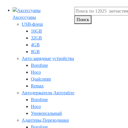
Аксессуары
Поиск
USB-флеш
16GB
32GB
4GB
8GB
Авто-зарядные устройства
Borofone
Hoco
Qualcomm
Remax
Автодержатели,Автотабло
Borofone
Hoco
Универсальный
Адаптеры,Переходники
Borofone