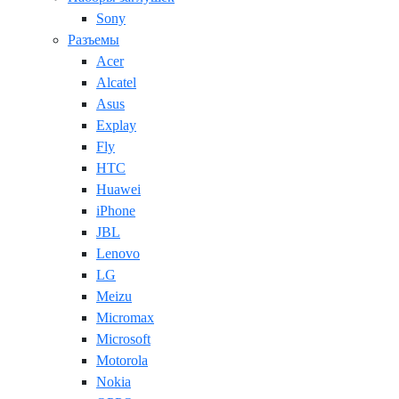
Sony
Разъемы
Acer
Alcatel
Asus
Explay
Fly
HTC
Huawei
iPhone
JBL
Lenovo
LG
Meizu
Micromax
Microsoft
Motorola
Nokia