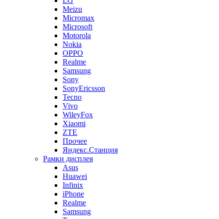
LG
Meizu
Micromax
Microsoft
Motorola
Nokia
OPPO
Realme
Samsung
Sony
SonyEricsson
Tecno
Vivo
WileyFox
Xiaomi
ZTE
Прочее
Яндекс.Станция
Рамки дисплея
Asus
Huawei
Infinix
iPhone
Realme
Samsung