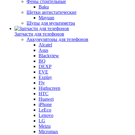
Фены стоительные
Baku
Щетки антистатические
Mayuan
Щупы для мультиметра
Запчасти для телефонов
Аккумуляторы для телефонов
Alcatel
Asus
Blackview
BQ
DEXP
EVE
Explay
Fly
Highscreen
HTC
Huawei
iPhone
LeEco
Lenovo
LG
Meizu
Micromax