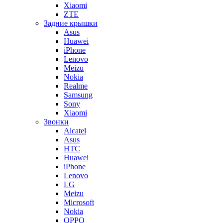
Xiaomi
ZTE
Задние крышки
Asus
Huawei
iPhone
Lenovo
Meizu
Nokia
Realme
Samsung
Sony
Xiaomi
Звонки
Alcatel
Asus
HTC
Huawei
iPhone
Lenovo
LG
Meizu
Microsoft
Nokia
OPPO