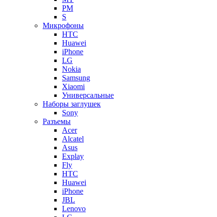
PM
S
Микрофоны
HTC
Huawei
iPhone
LG
Nokia
Samsung
Xiaomi
Универсальные
Наборы заглушек
Sony
Разъемы
Acer
Alcatel
Asus
Explay
Fly
HTC
Huawei
iPhone
JBL
Lenovo