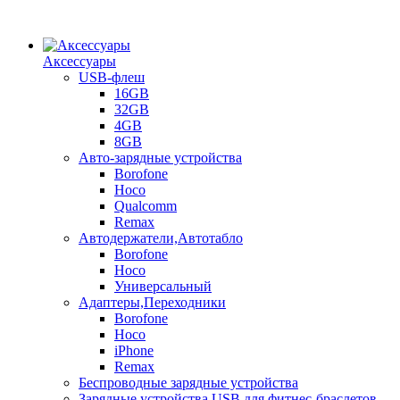
Аксессуары
USB-флеш
16GB
32GB
4GB
8GB
Авто-зарядные устройства
Borofone
Hoco
Qualcomm
Remax
Автодержатели,Автотабло
Borofone
Hoco
Универсальный
Адаптеры,Переходники
Borofone
Hoco
iPhone
Remax
Беспроводные зарядные устройства
Зарядные устройства USB для фитнес-браслетов