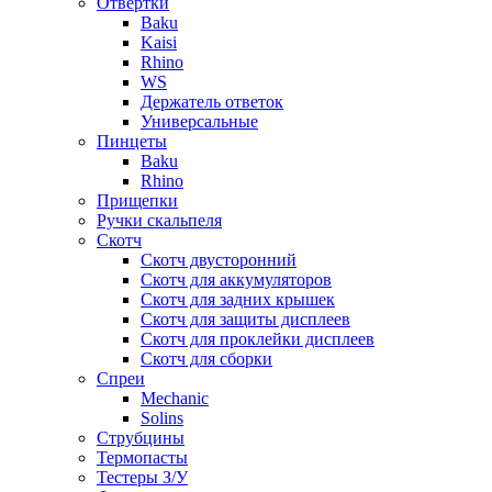
Отвертки
Baku
Kaisi
Rhino
WS
Держатель ответок
Универсальные
Пинцеты
Baku
Rhino
Прищепки
Ручки скальпеля
Скотч
Скотч двусторонний
Скотч для аккумуляторов
Скотч для задних крышек
Скотч для защиты дисплеев
Скотч для проклейки дисплеев
Скотч для сборки
Спреи
Mechanic
Solins
Струбцины
Термопасты
Тестеры З/У