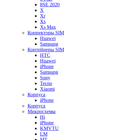
8SE 2020
X
Xr
Xs
Xs Max
Коннекторы SIM
Huawei
Samsung
Контейнеры SIM
HTC
Huawei
iPhone
Samsung
Sony
Tecno
Xiaomi
Корпуса
iPhone
Корпуса
Микросхемы
Hi
iPhone
KMVTU
LM
MT