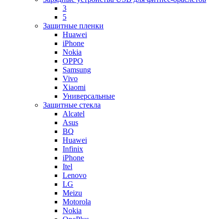
3
5
Защитные пленки
Huawei
iPhone
Nokia
OPPO
Samsung
Vivo
Xiaomi
Универсальные
Защитные стекла
Alcatel
Asus
BQ
Huawei
Infinix
iPhone
Itel
Lenovo
LG
Meizu
Motorola
Nokia