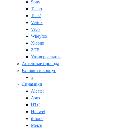
Sony
Tecno
Tele2
Vertex
Vivo
Wileyfox
Xiaomi
ZTE
Универсальные
Антенные провода
Вставки в корпус
5
Динамики
Alcatel
Asus
HTC
Huawei
iPhone
Meizu