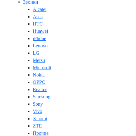
Звонки
Alcatel
Asus
HTC
Huawei
iPhone
Lenovo
LG
Meizu
Microsoft
Nokia
OPPO
Realme
Samsung
Sony
Vivo
Xiaomi
ZTE
Прочие