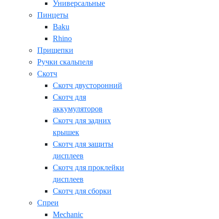
Универсальные
Пинцеты
Baku
Rhino
Прищепки
Ручки скальпеля
Скотч
Скотч двусторонний
Скотч для
аккумуляторов
Скотч для задних
крышек
Скотч для защиты
дисплеев
Скотч для проклейки
дисплеев
Скотч для сборки
Спреи
Mechanic