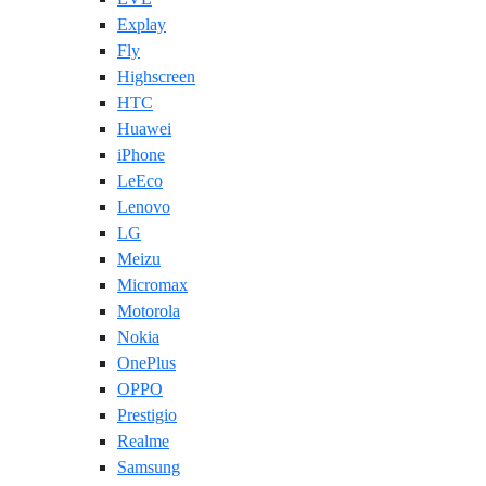
Explay
Fly
Highscreen
HTC
Huawei
iPhone
LeEco
Lenovo
LG
Meizu
Micromax
Motorola
Nokia
OnePlus
OPPO
Prestigio
Realme
Samsung