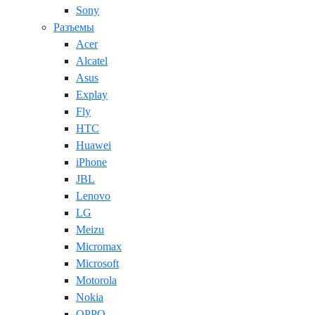
Sony
Разъемы
Acer
Alcatel
Asus
Explay
Fly
HTC
Huawei
iPhone
JBL
Lenovo
LG
Meizu
Micromax
Microsoft
Motorola
Nokia
OPPO