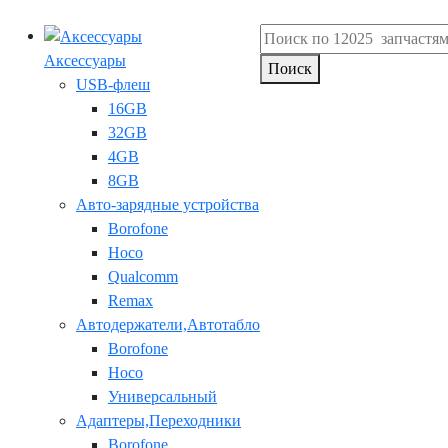
Аксессуары
Поиск
USB-флеш
16GB
32GB
4GB
8GB
Авто-зарядные устройства
Borofone
Hoco
Qualcomm
Remax
Автодержатели,Автотабло
Borofone
Hoco
Универсальный
Адаптеры,Переходники
Borofone