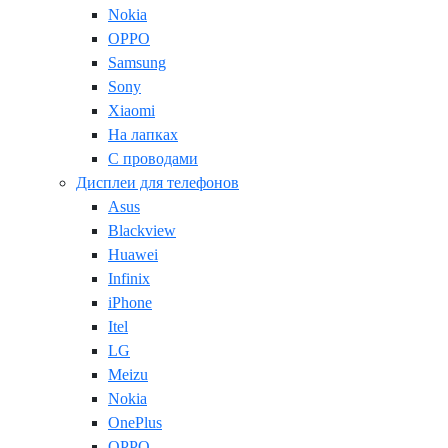
Nokia
OPPO
Samsung
Sony
Xiaomi
На лапках
С проводами
Дисплеи для телефонов
Asus
Blackview
Huawei
Infinix
iPhone
Itel
LG
Meizu
Nokia
OnePlus
OPPO