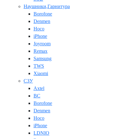
Наушники,Гарнитура
Borofone
Denmen
Hoco
iPhone
Joyroom
Remax
Samsung
TWS
Xiaomi
СЗУ
Axtel
BC
Borofone
Denmen
Hoco
iPhone
LDNIO