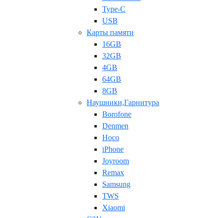
Type-C
USB
Карты памяти
16GB
32GB
4GB
64GB
8GB
Наушники,Гарнитура
Borofone
Denmen
Hoco
iPhone
Joyroom
Remax
Samsung
TWS
Xiaomi