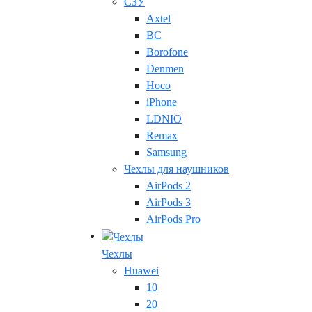
СЗУ
Axtel
BC
Borofone
Denmen
Hoco
iPhone
LDNIO
Remax
Samsung
Чехлы для наушников
AirPods 2
AirPods 3
AirPods Pro
Чехлы
Huawei
10
20