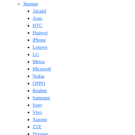
Звонки
Alcatel
Asus
HTC
Huawei
iPhone
Lenovo
LG
Meizu
Microsoft
Nokia
OPPO
Realme
Samsung
Sony
Vivo
Xiaomi
ZTE
Прочие