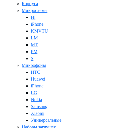
Корпуса
Микросхемы
Hi
iPhone
KMVTU
LM
MT
PM
S
Микрофоны
HTC
Huawei
iPhone
LG
Nokia
Samsung
Xiaomi
Универсальные
Наборы заглушек