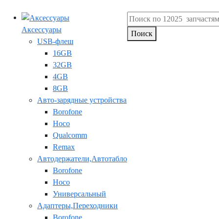
Аксессуары
Поиск
USB-флеш
16GB
32GB
4GB
8GB
Авто-зарядные устройства
Borofone
Hoco
Qualcomm
Remax
Автодержатели,Автотабло
Borofone
Hoco
Универсальный
Адаптеры,Переходники
Borofone