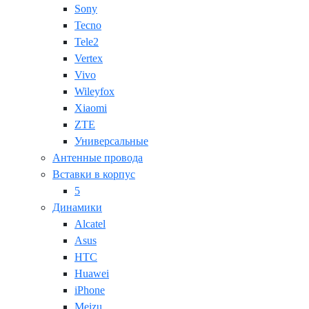
Sony
Tecno
Tele2
Vertex
Vivo
Wileyfox
Xiaomi
ZTE
Универсальные
Антенные провода
Вставки в корпус
5
Динамики
Alcatel
Asus
HTC
Huawei
iPhone
Meizu