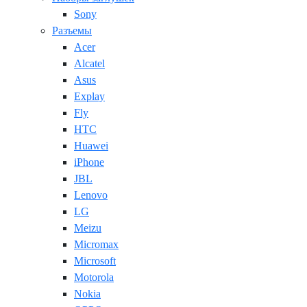
Sony
Разъемы
Acer
Alcatel
Asus
Explay
Fly
HTC
Huawei
iPhone
JBL
Lenovo
LG
Meizu
Micromax
Microsoft
Motorola
Nokia