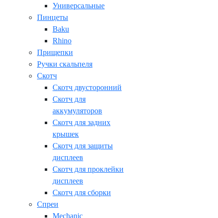
Универсальные
Пинцеты
Baku
Rhino
Прищепки
Ручки скальпеля
Скотч
Скотч двусторонний
Скотч для
аккумуляторов
Скотч для задних
крышек
Скотч для защиты
дисплеев
Скотч для проклейки
дисплеев
Скотч для сборки
Спреи
Mechanic