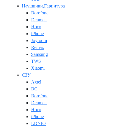
Наушники,Гарнитура
Borofone
Denmen
Hoco
iPhone
Joyroom
Remax
Samsung
TWS
Xiaomi
СЗУ
Axtel
BC
Borofone
Denmen
Hoco
iPhone
LDNIO