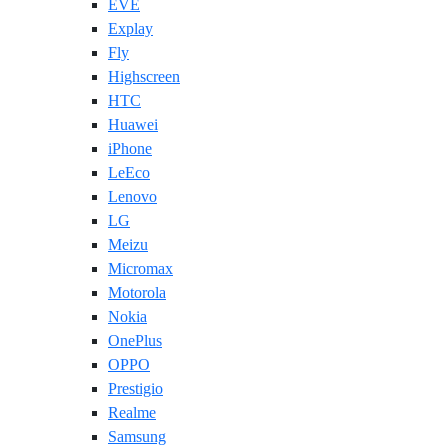
EVE
Explay
Fly
Highscreen
HTC
Huawei
iPhone
LeEco
Lenovo
LG
Meizu
Micromax
Motorola
Nokia
OnePlus
OPPO
Prestigio
Realme
Samsung