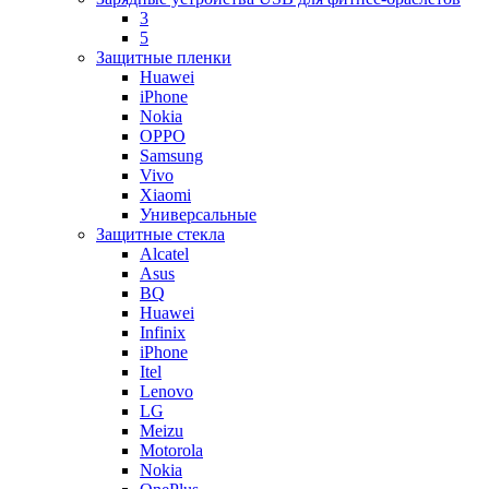
3
5
Защитные пленки
Huawei
iPhone
Nokia
OPPO
Samsung
Vivo
Xiaomi
Универсальные
Защитные стекла
Alcatel
Asus
BQ
Huawei
Infinix
iPhone
Itel
Lenovo
LG
Meizu
Motorola
Nokia