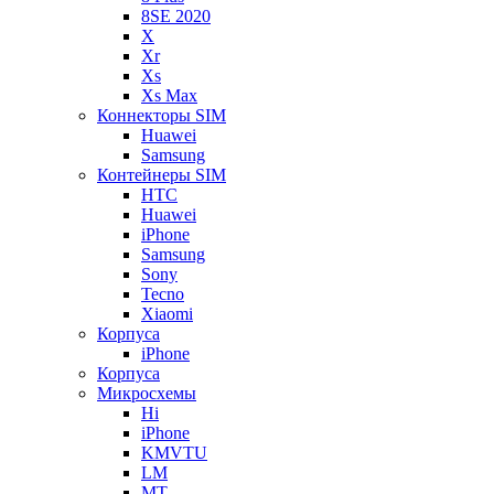
8SE 2020
X
Xr
Xs
Xs Max
Коннекторы SIM
Huawei
Samsung
Контейнеры SIM
HTC
Huawei
iPhone
Samsung
Sony
Tecno
Xiaomi
Корпуса
iPhone
Корпуса
Микросхемы
Hi
iPhone
KMVTU
LM
MT