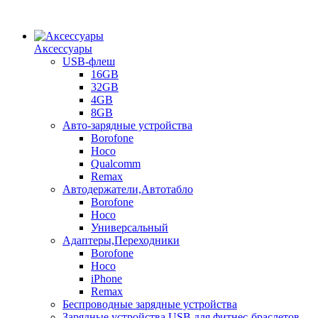
Аксессуары
USB-флеш
16GB
32GB
4GB
8GB
Авто-зарядные устройства
Borofone
Hoco
Qualcomm
Remax
Автодержатели,Автотабло
Borofone
Hoco
Универсальный
Адаптеры,Переходники
Borofone
Hoco
iPhone
Remax
Беспроводные зарядные устройства
Зарядные устройства USB для фитнес-браслетов