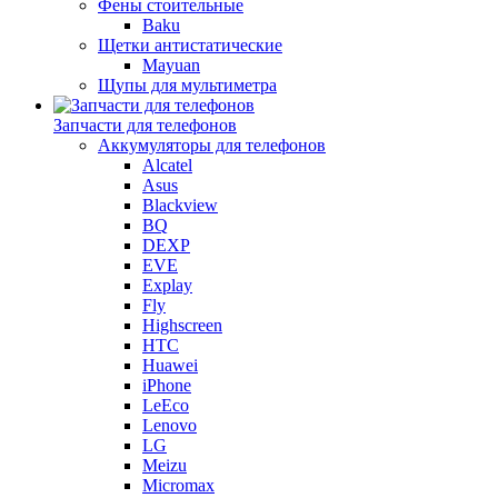
Фены стоительные
Baku
Щетки антистатические
Mayuan
Щупы для мультиметра
Запчасти для телефонов
Аккумуляторы для телефонов
Alcatel
Asus
Blackview
BQ
DEXP
EVE
Explay
Fly
Highscreen
HTC
Huawei
iPhone
LeEco
Lenovo
LG
Meizu
Micromax