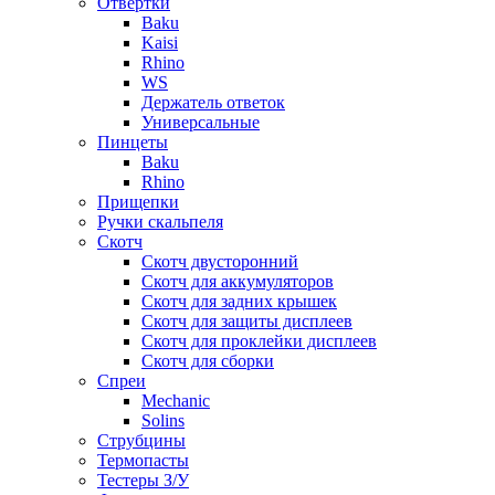
Отвертки
Baku
Kaisi
Rhino
WS
Держатель ответок
Универсальные
Пинцеты
Baku
Rhino
Прищепки
Ручки скальпеля
Скотч
Скотч двусторонний
Скотч для аккумуляторов
Скотч для задних крышек
Скотч для защиты дисплеев
Скотч для проклейки дисплеев
Скотч для сборки
Спреи
Mechanic
Solins
Струбцины
Термопасты
Тестеры З/У