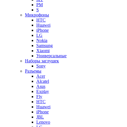
PM
S
Микрофоны
HTC
Huawei
iPhone
LG
Nokia
Samsung
Xiaomi
Универсальные
Наборы заглушек
Sony
Разъемы
Acer
Alcatel
Asus
Explay
Fly
HTC
Huawei
iPhone
JBL
Lenovo