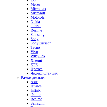
LG
Meizu
Micromax
Microsoft
Motorola
Nokia
OPPO
Realme
Samsung
Sony
SonyEricsson
Tecno
Vivo
WileyFox
Xiaomi
ZTE
Прочее
Яндекс.Станция
Рамки дисплея
Asus
Huawei
Infinix
iPhone
Realme
Samsung