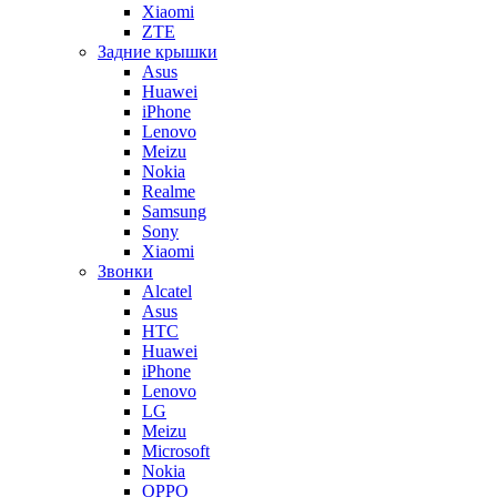
Xiaomi
ZTE
Задние крышки
Asus
Huawei
iPhone
Lenovo
Meizu
Nokia
Realme
Samsung
Sony
Xiaomi
Звонки
Alcatel
Asus
HTC
Huawei
iPhone
Lenovo
LG
Meizu
Microsoft
Nokia
OPPO